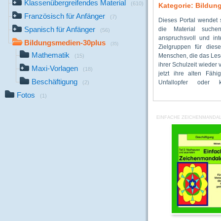
Klassenübergreifendes Material
(610)
Kategorie: Bildun
Französisch für Anfänger
(7)
Dieses Portal wendet 
Sprachfähigkeit 
Erwachsenenwelt a
Spanisch für Anfänger
die Material suche
wiederfinden und st
Arbeitsmittelpool von
(56)
anspruchsvoll und intell
Migrationshintergrund, die
Angebot wird ständig er
Bildungsmedien-30plus
(35)
Zielgruppen für die
müssen und - Seniorinn
justiert. Anregungen, H
Mathematik
Menschen, die das Les
fit halten wollen und
dabei ausdrücklich e
(15)
ihrer Schulzeit wieder
optimierte Gehirnjoggi
diesbezüglich an a
Maxi-Vorlagen
(18)
jetzt ihre alten Fähi
den hier angebotene
online.de Und jetzt w
Beschäftigung
Unfallopfer oder
modifizierte und
(2)
Fotos
(1)
EINFACHE ZEICHENMANDALA