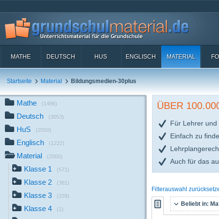
MATHE
DEUTSCH
HUS
ENGLISCH
MATERIAL
FO
Startseite
Material
Bildungsmedien-30plus
Mathe
ÜBER 100.0
(1496)
Deutsch
(3053)
Für Lehrer und 
HuS
(2550)
Einfach zu find
Englisch
(1222)
Lehrplangerech
Material
(2000)
Auch für das a
Klasse 1
(571)
Klasse 2
(381)
Filterauswahl zurücksetz
Klasse 3
(339)
Beliebt in:
Mat
Klasse 4
(1)