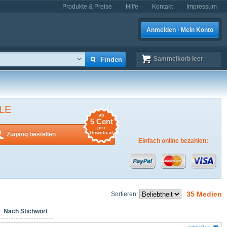
Produkte & Preise
Hilfe
Kontakt
Impressum
Anmelden · Mein Konto
Sammelkorb
leer
LE
ab
5 Cent
pro
Download
Zugang bestellen
Einfach online bezahlen:
35 Medien
Sortieren:
Nach Stichwort