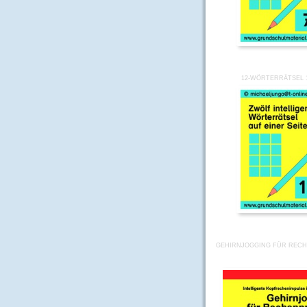
12-WÖRTERRÄTSEL 
GEHIRNJOGGING FÜR RECH