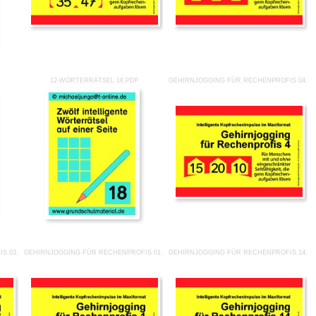
12-WÖRTERRÄTSEL 18.PDF
GEHIRNJOGGING FÜR RECHENPROFIS 04.P
S 03.PDF
GEHIRNJOGGING FÜR RECHENPROFIS 01.PDF
GEHIRNJOGGING FÜR RECHENPROFIS 14.P