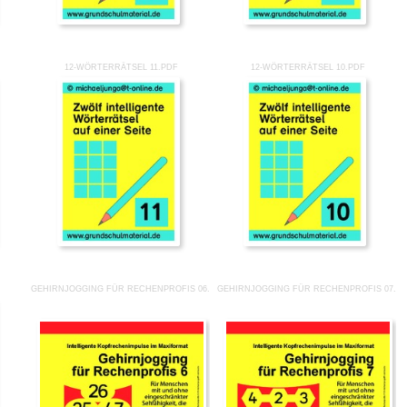
12-WÖRTERRÄTSEL 11.PDF
12-WÖRTERRÄTSEL 10.PDF
GEHIRNJOGGING FÜR RECHENPROFIS 06.PDF
GEHIRNJOGGING FÜR RECHENPROFIS 07.P