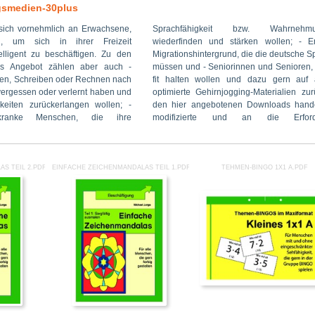
gsmedien-30plus
sich vornehmlich an Erwachsene,
bzw. Wahrnehmungskompetenz
ngepasste Vorlagen aus dem
n, um sich in ihrer Freizeit
ärken wollen; - Erwachsene mit
 www.grundschulmaterial.de. Das
igent zu beschäftigen. Zu den
 die deutsche Sprache erlernen
weitert und immer wieder neu
ses Angebot zählen aber auch -
en und Senioren, die sich geistig
inweise und Kritik der Nutzer sind
en, Schreiben oder Rechnen nach
 dazu gern auf altersspezifisch
rwünscht. Bitte wenden Sie sich
 vergessen oder verlernt haben und
ng-Materialien zurückgreifen. Bei
lfred.grupp@medienwerkstatt-
gkeiten zurückerlangen wollen; -
n Downloads handelt es sich um
ünschen wir Ihnen viel Freude mit
 kranke Menschen, die ihre
 an die Erfordernisse der
S TEIL 2.PDF
EINFACHE ZEICHENMANDALAS TEIL 1.PDF
TEHMEN-BINGO 1X1 A.PDF