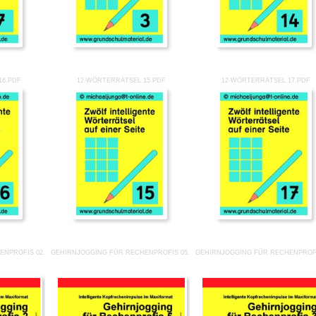
16.PDF
12-WÖRTERRÄTSEL 15.PDF
12-WÖRTERRÄTSEL 17.PDF
ENPROFIS 02.PDF
GEHIRNJOGGING FÜR RECHENPROFIS 05.PDF
GEHIRNJOGGING FÜR RECHENPROFI