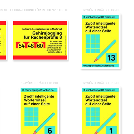
S 10.PDF
GEHIRNJOGGING FÜR RECHENPROFIS 08.PDF
12-WÖRTERRÄTSEL 13.PDF
12-WÖRTERRÄTSEL 06.PDF
12-WÖRTERRÄTSEL 01.PDF