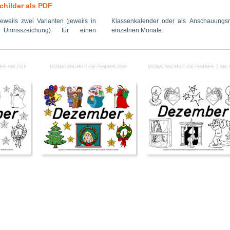
childer als PDF
eweils zwei Varianten (jeweils in
als Anschauungsmaterial für die
mrisszeichung) für einen
einzelnen Monate.
ER-SW.PDF
MONATSSCHILD-DEZEMBER.PDF
MONATSSCHILD-DEZEMBER-2-SW.