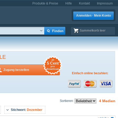
Produkte & Preise
Hilfe
Kontakt
Impressum
Anmelden · Mein Konto
Sammelkorb
leer
LE
ab
5 Cent
pro
Download
Zugang bestellen
Einfach online bezahlen:
4 Medien
Sortieren:
Stichwort:
Dezember