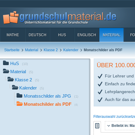
MATHE
DEUTSCH
HUS
ENGLISCH
MATERIAL
FO
Startseite
Material
Klasse 2
Kalender
Monatschilder als PDF
HuS
ÜBER 100.0
(10)
Material
(5)
Für Lehrer und 
Klasse 2
(5)
Einfach zu find
Kalender
(5)
Lehrplangerech
Monatsschilder als JPG
(1)
Auch für das a
Monatschilder als PDF
(4)
Filterauswahl zurücksetz
Beliebt in:
Mat