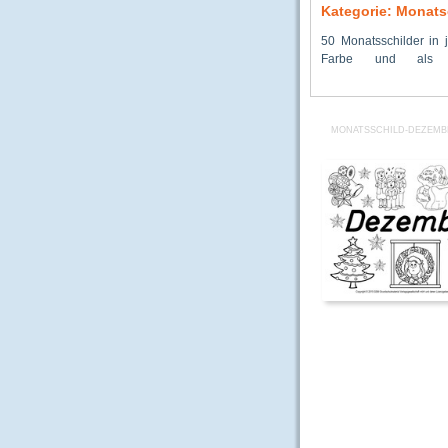
Kategorie: Monats
50 Monatsschilder in j
Klassenkalender oder 
Farbe und als U
MONATSSCHILD-DEZEMB