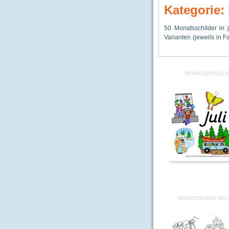
Kategorie:
50 Monatsschilder in 
Umrisszeichung) 
Anschauungsmateri
Varianten (jeweils in F
Klassenkalender
MONATSSCHILD-JU
MONATSSCHILD-JULI