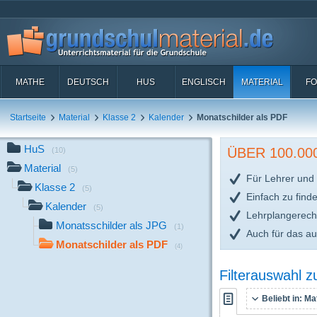
MATHE
DEUTSCH
HUS
ENGLISCH
MATERIAL
FO
Startseite
Material
Klasse 2
Kalender
Monatschilder als PDF
HuS
ÜBER 100.0
(10)
Material
(5)
Für Lehrer und 
Klasse 2
(5)
Einfach zu find
Kalender
(5)
Lehrplangerech
Monatsschilder als JPG
(1)
Auch für das a
Monatschilder als PDF
(4)
Filterauswahl 
Beliebt in:
Mat