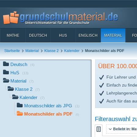
MATHE
DEUTSCH
HUS
ENGLISCH
MATERIAL
FO
Startseite
Material
Klasse 2
Kalender
Monatschilder als PDF
Deutsch
ÜBER 100.0
(4)
HuS
(13)
Für Lehrer und 
Material
(7)
Einfach zu find
Klasse 2
(7)
Lehrplangerech
Kalender
(7)
Auch für das a
Monatsschilder als JPG
(1)
Monatschilder als PDF
(6)
Filterauswahl 
Beliebt in:
Mat