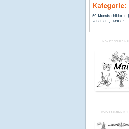
Kategorie:
50 Monatsschilder in 
Umrisszeichung) 
Anschauungsmateri
Varianten (jeweils in F
Klassenkalender
MONATSSCHILD-MA
MONATSSCHILD-MAI-