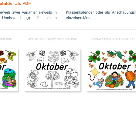
childer als PDF
eweils zwei Varianten (jeweils in
als Anschauungsmaterial für die
mrisszeichung) für einen
einzelnen Monate.
BER.PDF
MONATSSCHILD-OKTOBER-SW.PDF
MONATSSCHILD-OKTOBER-2.PD