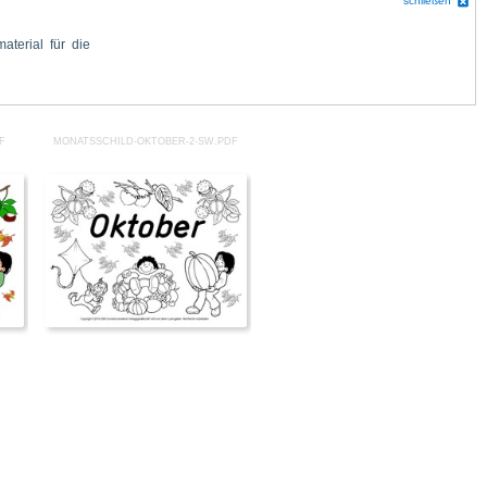
schließen
F
MONATSSCHILD-OKTOBER-2-SW.PDF