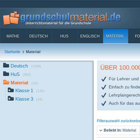
MATHE
DEUTSCH
HUS
ENGLISCH
MATERIAL
FO
Startseite
Material
Deutsch
ÜBER 100.0
(1438)
HuS
(893)
Für Lehrer und 
Material
(169)
Einfach zu find
Klasse 1
(145)
Lehrplangerech
Klasse 3
(24)
Auch für das a
Filterauswahl zurücksetz
Beliebt in:
Material