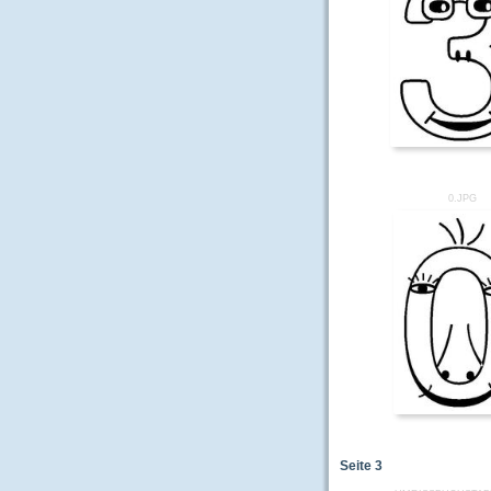
0.JPG
Seite
3