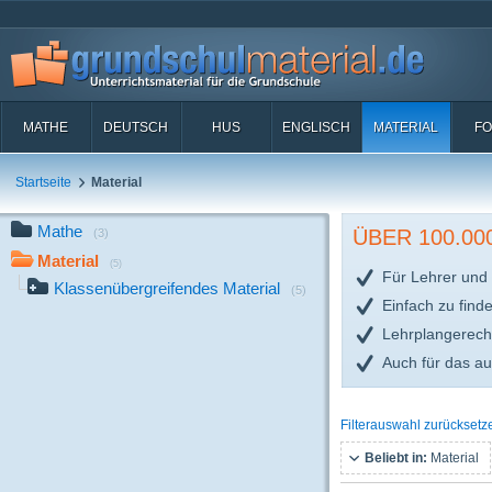
MATHE
DEUTSCH
HUS
ENGLISCH
MATERIAL
FO
Startseite
Material
Mathe
ÜBER 100.0
(3)
Material
(5)
Für Lehrer und 
Klassenübergreifendes Material
(5)
Einfach zu find
Lehrplangerech
Auch für das a
Filterauswahl zurücksetz
Beliebt in:
Material