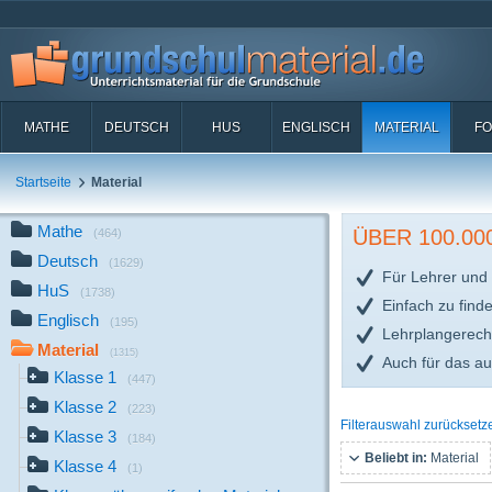
MATHE
DEUTSCH
HUS
ENGLISCH
MATERIAL
FO
Startseite
Material
Mathe
ÜBER 100.0
(464)
Deutsch
(1629)
Für Lehrer und 
HuS
(1738)
Einfach zu find
Englisch
(195)
Lehrplangerech
Material
(1315)
Auch für das a
Klasse 1
(447)
Klasse 2
(223)
Filterauswahl zurücksetz
Klasse 3
(184)
Beliebt in:
Material
Klasse 4
(1)