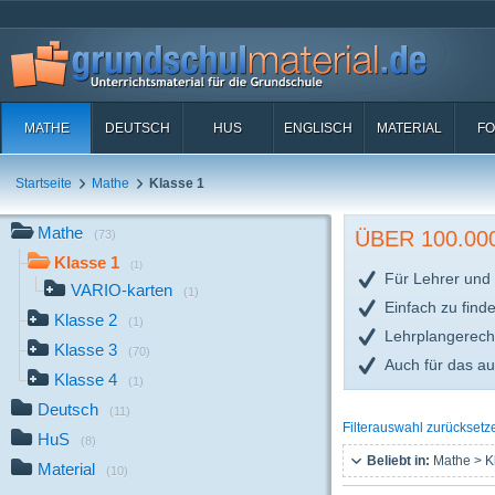
MATHE
DEUTSCH
HUS
ENGLISCH
MATERIAL
FO
Startseite
Mathe
Klasse 1
Mathe
ÜBER 100.0
(73)
Klasse 1
(1)
Für Lehrer und 
VARIO-karten
(1)
Einfach zu find
Klasse 2
(1)
Lehrplangerech
Klasse 3
(70)
Auch für das a
Klasse 4
(1)
Deutsch
(11)
Filterauswahl zurücksetz
HuS
(8)
Beliebt in:
Mathe > K
Material
(10)