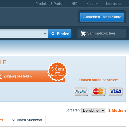
Produkte & Preise
Hilfe
Kontakt
Impressum
Anmelden · Mein Konto
Sammelkorb
leer
LE
ab
5 Cent
pro
Download
Zugang bestellen
Einfach online bezahlen:
1 Medien
Sortieren:
es
Nach Stichwort