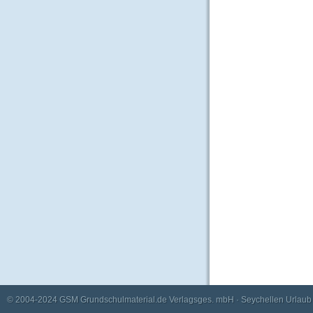
© 2004-2024
GSM Grundschulmaterial.de Verlagsges. mbH
·
Seychellen Urlaub