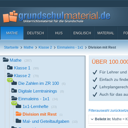
MATHE
DEUTSCH
HUS
ENGLISCH
MATERIAL
FO
Startseite
Mathe
Klasse 2
Einmaleins - 1x1
Division mit Rest
Mathe
ÜBER 100.0
(287)
Klasse 1
(99)
Für Lehrer und 
Klasse 2
(79)
Einfach zu find
Die Zahlen im ZR 100
(6)
Lehrplangerech
Digitale Lerntrainings
(8)
Auch für das a
Einmaleins - 1x1
(34)
1x1-Lernhefte
(23)
Filterauswahl zurücksetz
Division mit Rest
(1)
Beliebt in:
Mathe > K
Mal- und Geteiltaufgaben
(10)