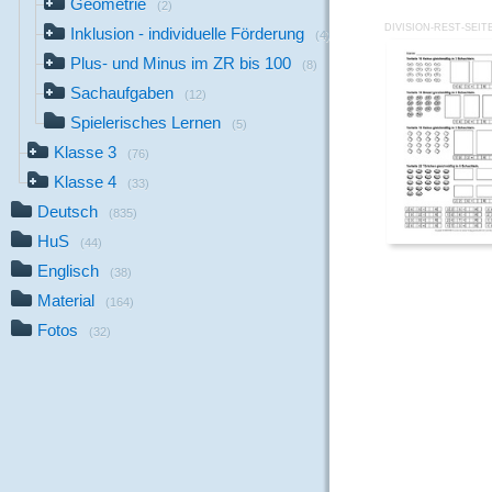
Geometrie
(2)
DIVISION-REST-SEITE
Inklusion - individuelle Förderung
(4)
Plus- und Minus im ZR bis 100
(8)
Sachaufgaben
(12)
Spielerisches Lernen
(5)
Klasse 3
(76)
Klasse 4
(33)
Deutsch
(835)
HuS
(44)
Englisch
(38)
Material
(164)
Fotos
(32)