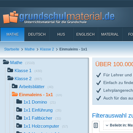
MATHE
DEUTSCH
HUS
ENGLISCH
MATERIAL
FO
Startseite
Mathe
Klasse 2
Einmaleins - 1x1
Mathe
ÜBER 100.0
(1510)
Klasse 1
(430)
Für Lehrer und 
Klasse 2
(897)
Einfach zu find
Arbeitsblätter
(40)
Lehrplangerech
Einmaleins - 1x1
(326)
Auch für das a
1x1 Domino
(21)
1x1 Einführung
(35)
Filterauswahl 
1x1 Faltbücher
(31)
Beliebt in:
Mat
1x1 Holzcomputer
(57)