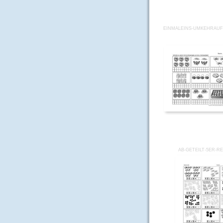
EINMALEINS-UMKEHRAUF
AB-GETEILT-5ER-R