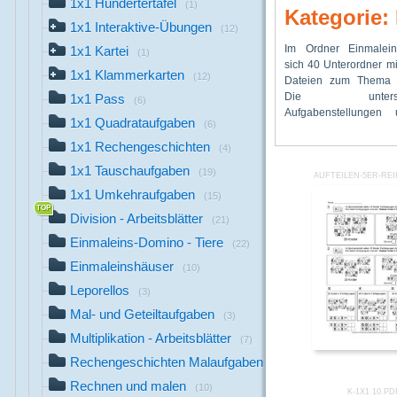
1x1 Hundertertafel
(1)
Kategorie:
1x1 Interaktive-Übungen
(12)
Im Ordner Einmalein
das Einüben und die F
Spiele (u.a. Bing
1x1 Kartei
(1)
sich 40 Unterordner m
Einmaleinsreihen d
Triomino), interaktive 
1x1 Klammerkarten
(12)
Dateien zum Thema E
Einmaleins un
Arbeitsblätter mit Sel
Die unterschi
motivierende Übungs
1x1 Pass
(6)
Aufgabenstellungen u
Multiplikation. Es gib
1x1 Quadrataufgaben
(6)
1x1 Rechengeschichten
(4)
1x1 Tauschaufgaben
(19)
AUFTEILEN-5ER-REI
1x1 Umkehraufgaben
(15)
Division - Arbeitsblätter
(21)
Einmaleins-Domino - Tiere
(22)
Einmaleinshäuser
(10)
Leporellos
(3)
Mal- und Geteiltaufgaben
(3)
Multiplikation - Arbeitsblätter
(7)
Rechengeschichten Malaufgaben
(28)
Rechnen und malen
(10)
K-1X1 10.PD