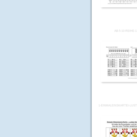
AB-5-10-REIHE-
1-EINMALEINSKARTEI-LUST