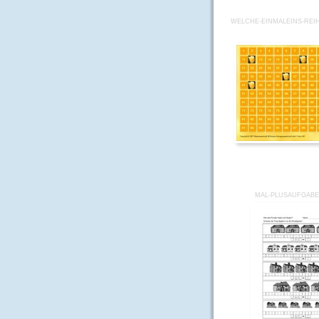
WELCHE-EINMALEINS-REI
MAL-PLUSAUFGABE