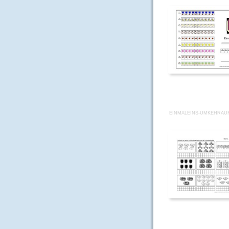
EINMALEINS-UMKEHRAU