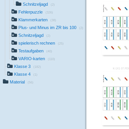
Schnitzeljagd
(2)
Fehlerpuzzle
(326)
Klammerkarten
(38)
Plus- und Minus im ZR bis 100
(2)
Schnitzeljagd
(2)
spielerisch rechnen
(25)
Testaufgaben
(40)
VARIO-karten
(110)
Klasse 3
(182)
K-1X1 07.PD
Klasse 4
(1)
Material
(56)