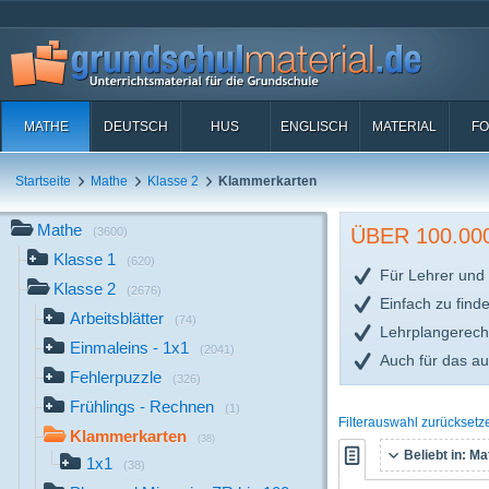
MATHE
DEUTSCH
HUS
ENGLISCH
MATERIAL
FO
Startseite
Mathe
Klasse 2
Klammerkarten
Mathe
ÜBER 100.0
(3600)
Klasse 1
(620)
Für Lehrer und 
Klasse 2
(2676)
Einfach zu find
Arbeitsblätter
(74)
Lehrplangerech
Einmaleins - 1x1
(2041)
Auch für das a
Fehlerpuzzle
(326)
Frühlings - Rechnen
(1)
Filterauswahl zurücksetz
Klammerkarten
(38)
Beliebt in:
Mat
1x1
(38)