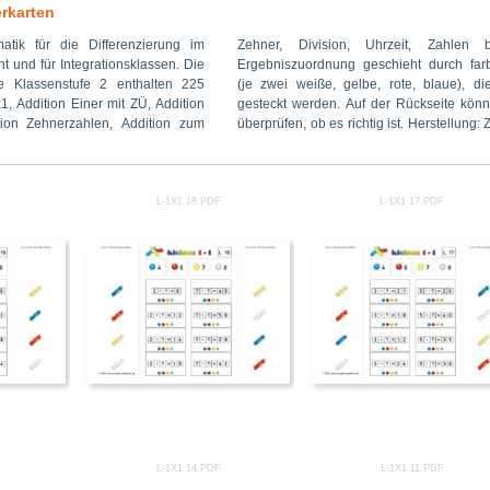
rkarten
atik für die Differenzierung im
Uhrzeit, Zahlen bis 100. Die
normal zu empfehlen, dann können
 und für Integrationsklassen. Die
schieht durch farbige Klammern
ht durchscheinen. Nach dem
e Klassenstufe 2 enthalten 225
, rote, blaue), die an die Seite
die Lösungsteile nach hinten
, Addition Einer mit ZÜ, Addition
der Rückseite können die Schüler
karten können dann mit A5 Folien
ion Zehnerzahlen, Addition zum
ig ist. Herstellung: Zum Drucken ist
L-1X1 18.PDF
L-1X1 17.PDF
L-1X1 14.PDF
L-1X1 11.PDF