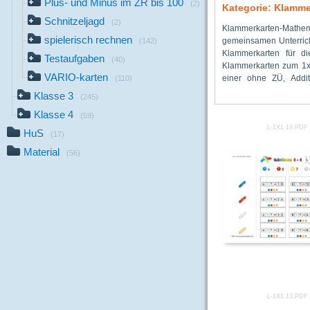
Plus- und Minus im ZR bis 100
(2)
Kategorie: Klamme
Schnitzeljagd
(2)
Klammerkarten-Mathem
Zehner, Division, 
stärkeres Papier als 
spielerisch rechnen
gemeinsamen Unterricht
Ergebniszuordnung ge
die Lösungen nic
(142)
Klammerkarten für di
(je zwei weiße, gelbe
Ausdrucken werden 
Testaufgaben
(40)
Klammerkarten zum 1x1
gesteckt werden. Auf 
gefaltet. Die Klammer
VARIO-karten
einer ohne ZÜ, Addit
überprüfen, ob es richt
(110)
Klasse 3
(245)
Klasse 4
(59)
L-1X1 19.PDF
HuS
(17)
Material
(56)
L-1X1 13.PDF