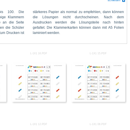
schließen
laminiert werden.
L-1X1 16.PDF
L-1X1 15.PDF
L-1X1 12.PDF
L-1X1 08.PDF