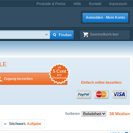
Produkte & Preise
Hilfe
Kontakt
Impressum
Anmelden · Mein Konto
Sammelkorb
leer
LE
ab
5 Cent
pro
Download
Zugang bestellen
Einfach online bezahlen:
38 Medien
Sortieren:
Stichwort:
Aufgabe