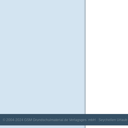
© 2004-2024
GSM Grundschulmaterial.de Verlagsges. mbH
·
Seychellen Urlaub