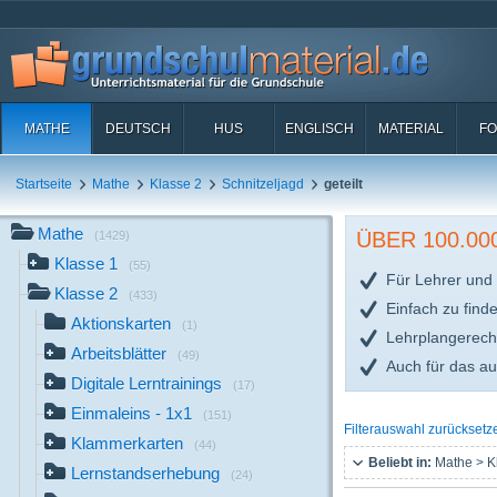
MATHE
DEUTSCH
HUS
ENGLISCH
MATERIAL
FO
Startseite
Mathe
Klasse 2
Schnitzeljagd
geteilt
Mathe
ÜBER 100.0
(1429)
Klasse 1
(55)
Für Lehrer und 
Klasse 2
(433)
Einfach zu find
Aktionskarten
(1)
Lehrplangerech
Arbeitsblätter
(49)
Auch für das a
Digitale Lerntrainings
(17)
Einmaleins - 1x1
(151)
Filterauswahl zurücksetz
Klammerkarten
(44)
Beliebt in:
Mathe > K
Lernstandserhebung
(24)