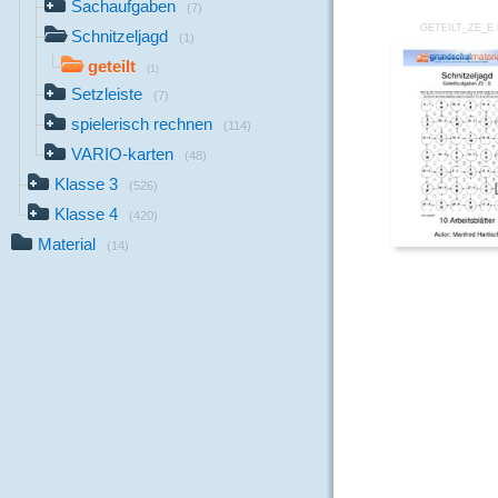
Sachaufgaben
(7)
GETEILT_ZE_E
Schnitzeljagd
(1)
geteilt
(1)
Setzleiste
(7)
spielerisch rechnen
(114)
VARIO-karten
(48)
Klasse 3
(526)
Klasse 4
(420)
Material
(14)