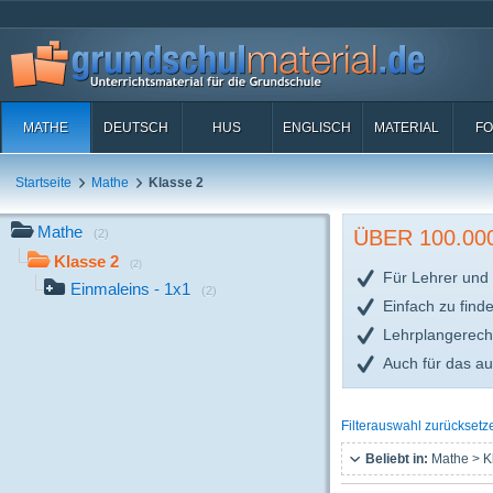
MATHE
DEUTSCH
HUS
ENGLISCH
MATERIAL
FO
Startseite
Mathe
Klasse 2
Mathe
ÜBER 100.0
(2)
Klasse 2
(2)
Für Lehrer und 
Einmaleins - 1x1
(2)
Einfach zu find
Lehrplangerech
Auch für das a
Filterauswahl zurücksetz
Beliebt in:
Mathe > K