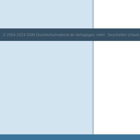
© 2004-2024
GSM Grundschulmaterial.de Verlagsges. mbH
·
Seychellen Urlaub