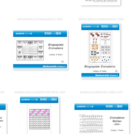
F
BINGOSPIELE-EINMALEINS-2.PDF
BINGOSPIELE-EINMALEINS-1.PDF
PDF
EINMALEINS-HUNDERTERTAFEL.PDF
EINMALEINSREIHEN ÜBEN.PDF