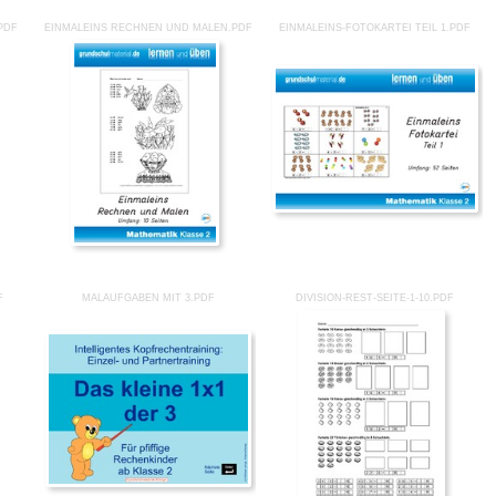
PDF
EINMALEINS RECHNEN UND MALEN.PDF
EINMALEINS-FOTOKARTEI TEIL 1.PDF
F
MALAUFGABEN MIT 3.PDF
DIVISION-REST-SEITE-1-10.PDF