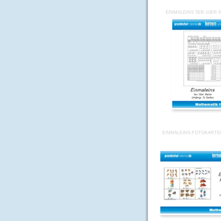
EINMALEINS 5ER-10ER 
EINMALEINS-FOTOKARTEI 