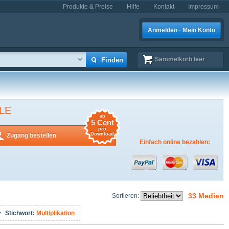
Produkte & Preise
Hilfe
Kontakt
Impressum
Anmelden · Mein Konto
Sammelkorb
leer
LE
ab
5 Cent
pro
Download
Zugang bestellen
Einfach online bezahlen:
33 Medien
Sortieren:
Stichwort:
Multiplikation