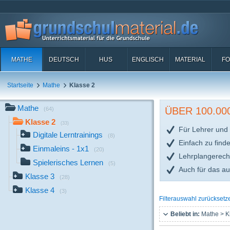
MATHE
DEUTSCH
HUS
ENGLISCH
MATERIAL
FO
Startseite
Mathe
Klasse 2
Mathe
ÜBER 100.0
(64)
Klasse 2
(33)
Für Lehrer und 
Digitale Lerntrainings
(8)
Einfach zu find
Einmaleins - 1x1
(20)
Lehrplangerech
Spielerisches Lernen
(5)
Auch für das a
Klasse 3
(28)
Klasse 4
(3)
Filterauswahl zurücksetz
Beliebt in:
Mathe > K