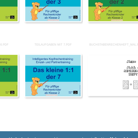
 6.PDF
TEILAUFGABEN MIT 7.PDF
BUCHSTABENRECHENHEFT_MAL.