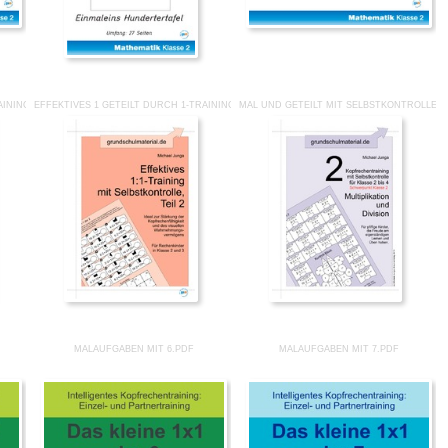
INING TEIL 1.PDF
EFFEKTIVES 1 GETEILT DURCH 1-TRAINING TEIL 2.PDF
MAL UND GETEILT MIT SELBSTKONTROLLE K
MALAUFGABEN MIT 6.PDF
MALAUFGABEN MIT 7.PDF