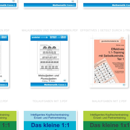
EN.PDF
MALAUFGABEN UND PLUSAUFGABEN.PDF
EFFEKTIVES 1 GETEILT DURCH 1-TRA
 2.PDF
TEILAUFGABEN MIT 3.PDF
MALAUFGABEN MIT 2.PDF