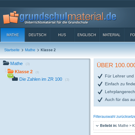
MATHE
DEUTSCH
HUS
ENGLISCH
MATERIAL
FO
Startseite
Mathe
Klasse 2
Mathe
ÜBER 100.0
(3)
Klasse 2
(3)
Für Lehrer und 
Die Zahlen im ZR 100
(3)
Einfach zu find
Lehrplangerech
Auch für das a
Filterauswahl zurücksetz
Beliebt in:
Mathe > K