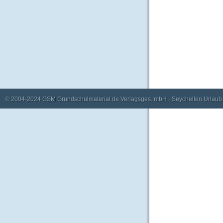
© 2004-2024
GSM Grundschulmaterial.de Verlagsges. mbH
·
Seychellen Urlaub