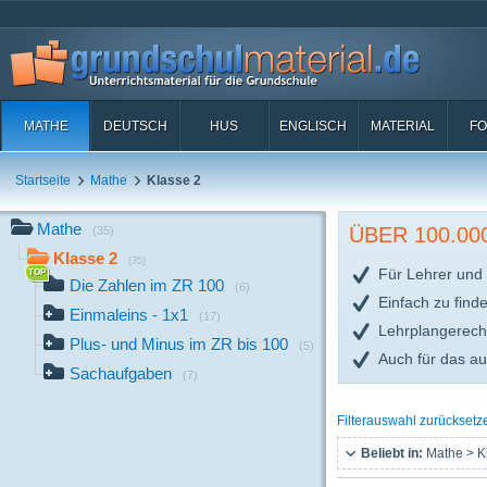
MATHE
DEUTSCH
HUS
ENGLISCH
MATERIAL
FO
Startseite
Mathe
Klasse 2
Mathe
ÜBER 100.0
(35)
Klasse 2
(35)
Für Lehrer und 
Die Zahlen im ZR 100
(6)
Einfach zu find
Einmaleins - 1x1
(17)
Lehrplangerech
Plus- und Minus im ZR bis 100
(5)
Auch für das a
Sachaufgaben
(7)
Filterauswahl zurücksetz
Beliebt in:
Mathe > K