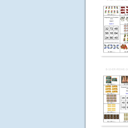
B-10-ER-REIHE-2