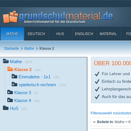
MATHE
DEUTSCH
HUS
ENGLISCH
MATERIAL
FO
Startseite
Mathe
Klasse 2
Mathe
ÜBER 100.0
(207)
Klasse 2
(169)
Für Lehrer und 
Einmaleins - 1x1
(90)
Einfach zu find
spielerisch rechnen
(152)
Lehrplangerech
Klasse 3
(2)
Auch für das a
Klasse 4
(36)
HuS
(15)
Filterauswahl zurücksetz
Beliebt in:
Mathe > K