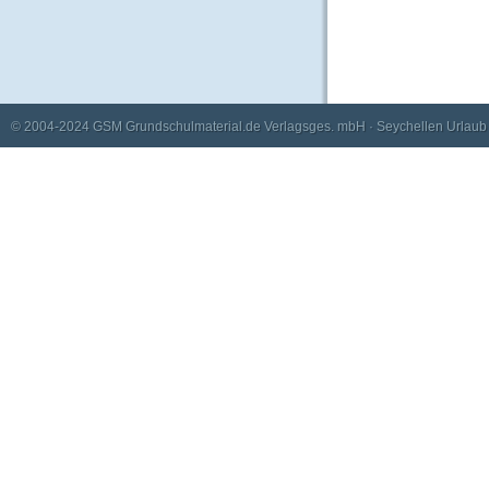
© 2004-2024
GSM Grundschulmaterial.de Verlagsges. mbH
·
Seychellen Urlaub