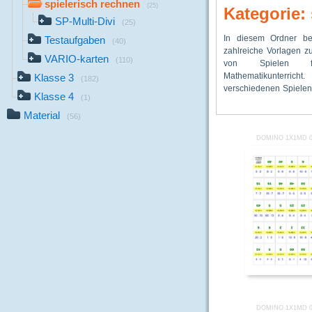
spielerisch rechnen
(25)
Kategorie:
SP-Multi-Divi
(25)
In diesem Ordner be
Grundrechenarten im
„Memory“, „Puzzle“, „
Testaufgaben
(40)
zahlreiche Vorlagen z
bis 100 in Part
„Bingo“, „Brettspiele
VARIO-karten
(110)
von Spielen 
Gruppenarbeiten sp
„Triomino“, „T
Mathematikunterrich
motivierend eingeübt
Klasse 3
(182)
verschiedenen Spielen
gibt u.a. Spiele zu
Klasse 4
(1)
Material
(56)
DOMINO 1X1MD 0
DOMINO 1X1MD 0