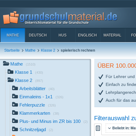
MATHE
DEUTSCH
HUS
ENGLISCH
MATERIAL
FO
Startseite
Mathe
Klasse 2
spielerisch rechnen
Mathe
ÜBER 100.0
(1510)
Klasse 1
(430)
Für Lehrer und 
Klasse 2
(897)
Einfach zu find
Arbeitsblätter
(40)
Lehrplangerech
Einmaleins - 1x1
(326)
Auch für das a
Fehlerpuzzle
(326)
Klammerkarten
(38)
Filterauswahl 
Plus- und Minus im ZR bis 100
(2)
Beliebt in:
Mat
Schnitzeljagd
(2)