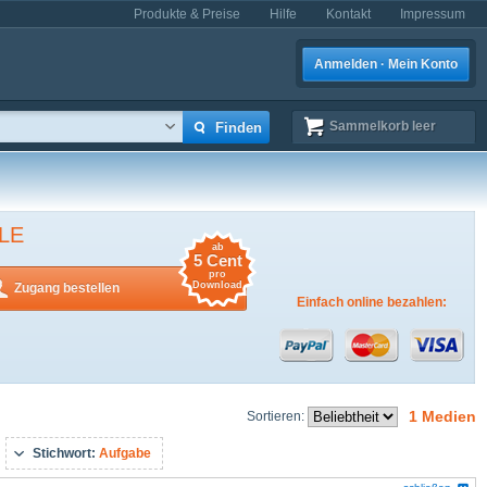
Produkte & Preise
Hilfe
Kontakt
Impressum
Anmelden · Mein Konto
Sammelkorb
leer
LE
ab
5 Cent
pro
Download
Zugang bestellen
Einfach online bezahlen:
1 Medien
Sortieren:
Stichwort:
Aufgabe