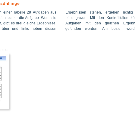
sdrillinge
n einer Tabelle 28 Aufgaben aus
 ergeben richtig geordnet ein
sparentfolien kopiert. Dann können
ebnis unter die Aufgabe. Wenn sie
 Kontrollfolien können die drei
, gibt es drei gleiche Ergebnisse.
leichen Ergebnissen schnell
 über und links neben diesen
 Am besten werden dazu die
ER.PDF