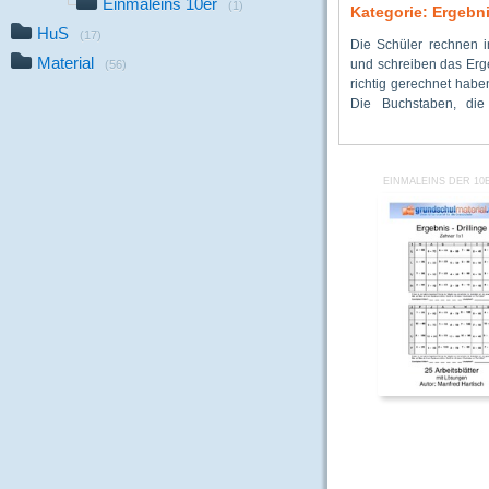
Einmaleins 10er
(1)
Kategorie: Ergebni
HuS
(17)
Die Schüler rechnen i
Ergebnissen stehen,
Kontrollfolien auf Tran
Material
und schreiben das Erg
Lösungswort. Mit den
(56)
richtig gerechnet haben
Aufgaben mit den g
Die Buchstaben, die
gefunden werden.
EINMALEINS DER 10