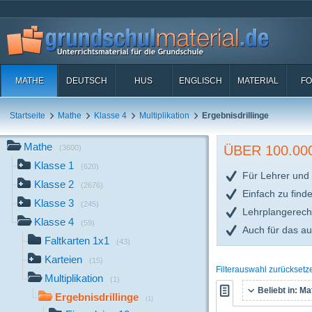
MATHE
DEUTSCH
HUS
ENGLISCH
MATERIAL
FO
Startseite
Mathe
Klasse 4
Multiplikation
Ergebnisdrillinge
Mathe
ÜBER 100.0
(3600)
Klasse 1
(620)
Für Lehrer und 
Klasse 2
(2676)
Einfach zu find
Klasse 3
(245)
Lehrplangerech
Klasse 4
(59)
Auch für das a
Faltkarten 1x1
(43)
Karteien
(15)
Filterauswahl zurücksetz
Multiplikation
(1)
Beliebt in:
Mat
Ergebnisdrillinge
(1)