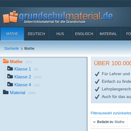
MATHE
DEUTSCH
HUS
ENGLISCH
MATERIAL
FO
Startseite
Mathe
Mathe
ÜBER 100.0
(277)
Klasse 1
(4)
Für Lehrer und 
Klasse 2
(242)
Einfach zu find
Klasse 4
(31)
Lehrplangerech
Material
(606)
Auch für das a
Filterauswahl zurücksetz
Beliebt in:
Mathe