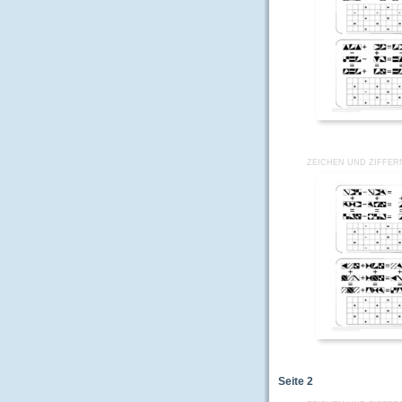
ZEICHEN UND ZIFFERN
Seite
2