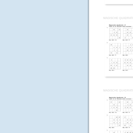
MAGISCHE QUADRATE
MAGISCHE QUADRATE