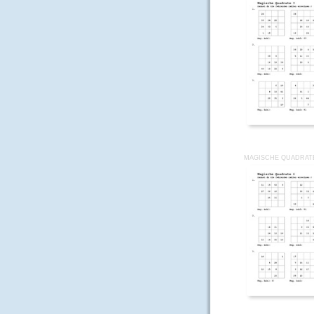
MAGISCHE QUADRATE