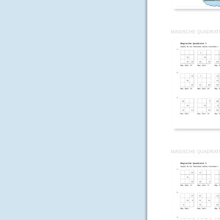
MAGISCHE QUADRATE
MAGISCHE QUADRATE