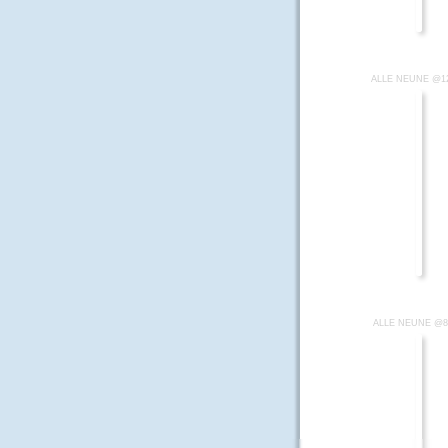
ALLE NEUNE @1
ALLE NEUNE @8