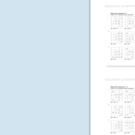
MAGISCHE QUADRATE
MAGISCHE QUADRATE