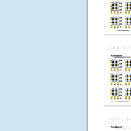
ALLE NEUNE @3
ALLE NEUNE @3