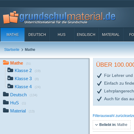
MATHE
DEUTSCH
HUS
ENGLISCH
MATERIAL
FO
Startseite
Mathe
Mathe
ÜBER 100.0
(51)
Klasse 2
(19)
Für Lehrer und 
Klasse 3
(8)
Einfach zu find
Klasse 4
(24)
Lehrplangerech
Deutsch
(134)
Auch für das a
HuS
(1)
Material
(13)
Filterauswahl zurücksetz
Beliebt in:
Mathe