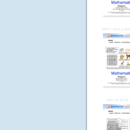
HEFT 7 -ZE+E_2_SC
HEFT 10 -ZE+ZE