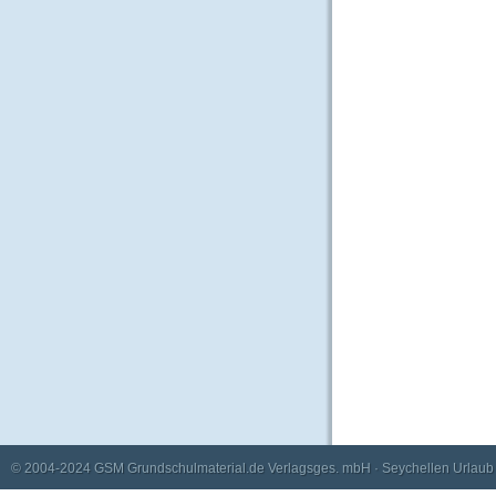
© 2004-2024
GSM Grundschulmaterial.de Verlagsges. mbH
·
Seychellen Urlaub