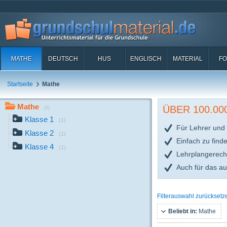
MATHE
DEUTSCH
HUS
ENGLISCH
MATERIAL
FO
Startseite
Mathe
Mathe
ÜBER 100.0
(3)
Klasse 1
(1)
Für Lehrer und 
Klasse 2
(1)
Einfach zu find
Klasse 4
(1)
Lehrplangerech
Auch für das a
Filterauswahl zurücksetz
Beliebt in:
Mathe