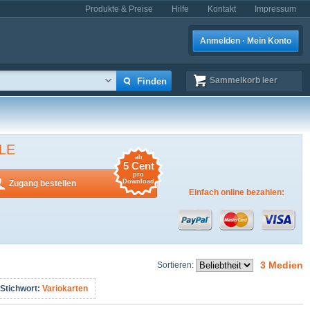
Produkte & Preise
Hilfe
Kontakt
Impressum
Anmelden · Mein Konto
Sammelkorb
leer
LE
ab
5 Cent
pro
Download
Zugang bestellen
Einfach online bezahlen:
3 Medien
Sortieren:
Stichwort:
Variokarten