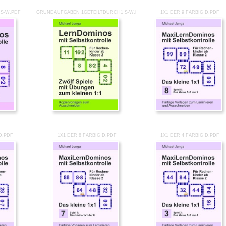
S-W.PDF
GRUNDAUFGABEN 1GETEILTDURCH1 S-W.PDF
1X1 DER 9 FARBIG D.PDF
D.PDF
1X1 DER 8 FARBIG D.PDF
1X1 DER 4 FARBIG D.PDF