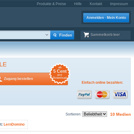
Produkte & Preise
Hilfe
Kontakt
Impressum
Anmelden · Mein Konto
Sammelkorb
leer
LE
ab
5 Cent
pro
Download
Zugang bestellen
Einfach online bezahlen:
10 Medien
Sortieren:
t:
LernDomino