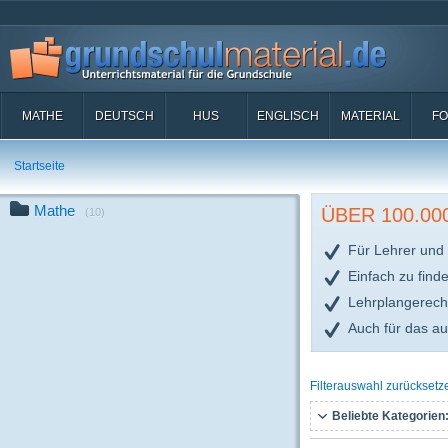
MATHE
DEUTSCH
HUS
ENGLISCH
MATERIAL
FO
Startseite
Mathe
ÜBER 100.0
(10)
Für Lehrer und 
Einfach zu find
Lehrplangerech
Auch für das a
Filterauswahl zurücksetz
Beliebte Kategorien