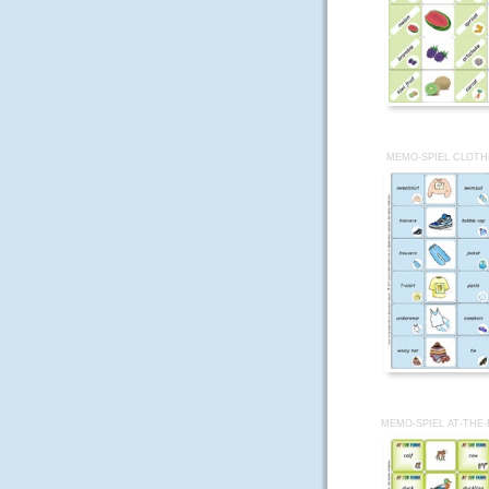
MEMO-SPIEL CLOTH
MEMO-SPIEL AT-THE