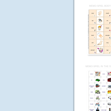
MEMO-SPIEL BODY 
MEMO-SPIEL IN THE 