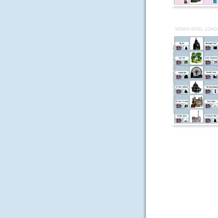
MEMO-SPIEL LON