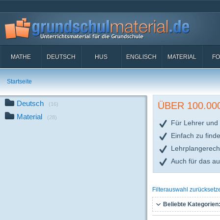
MATHE
DEUTSCH
HUS
ENGLISCH
MATERIAL
FO
Startseite
Deutsch
ÜBER 100.0
(16)
Material
(28)
Für Lehrer und 
Einfach zu find
Lehrplangerech
Auch für das a
Filterauswahl zurücksetz
Beliebte Kategorien