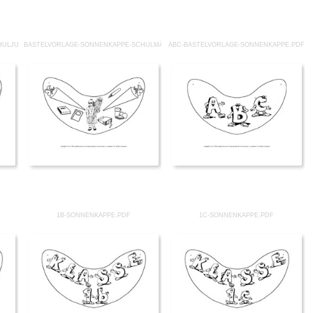
HULJUNGE.PDF
BASTELVORLAGE-SONNENKAPPE-SCHULMÄDCHEN.PDF
ABC-BASTELVORLAGE-SONNENKAPPE.PDF
1B-SONNENKAPPE.PDF
1C-SONNENKAPPE.PDF