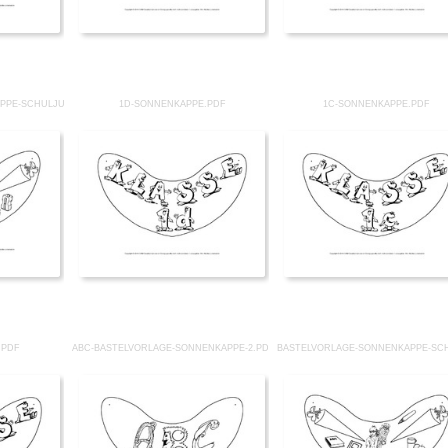
PPE-SCHULJUNGE.PDF
1D-SONNENKAPPE.PDF
1C-SONNENKAPPE.PDF
.PDF
ABC-BASTELVORLAGE-SONNENKAPPE-2.PDF
BASTELVORLAGE-SONNENKAPPE-SC