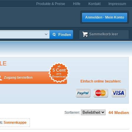
Produkte & Preise
Hilfe
Kontakt
Impressum
Anmelden · Mein Konto
Sammelkorb
leer
LE
ab
5 Cent
pro
Download
Zugang bestellen
Einfach online bezahlen:
44 Medien
Sortieren:
t:
Sonnenkappe