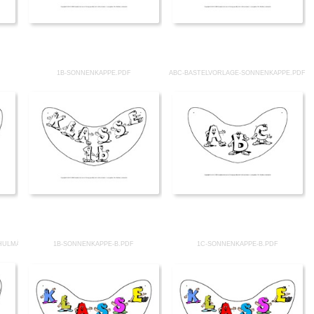
1B-SONNENKAPPE.PDF
ABC-BASTELVORLAGE-SONNENKAPPE.PDF
HULMÄDCHEN.PDF
1B-SONNENKAPPE-B.PDF
1C-SONNENKAPPE-B.PDF