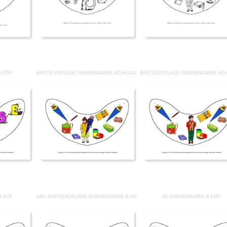
B.PDF
BASTELVORLAGE-SONNENKAPPE-SCHULMÄDCHEN-B.PDF
BASTELVORLAGE-SONNENKAPPE-SC
B.PDF
ABC-BASTELVORLAGE-SONNENKAPPE-B.PDF
1D-SONNENKAPPE-B.PDF