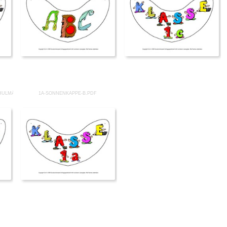
HULMÄDCHEN-B.PDF
1A-SONNENKAPPE-B.PDF