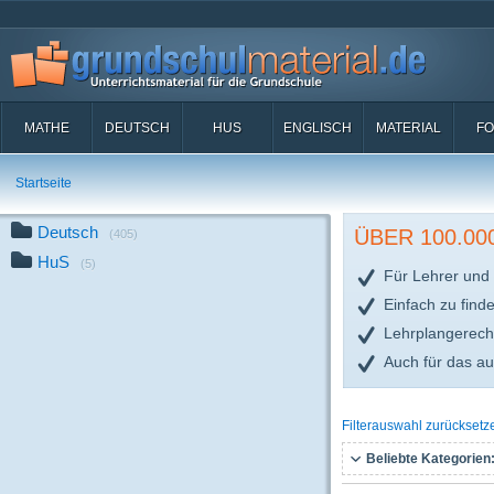
MATHE
DEUTSCH
HUS
ENGLISCH
MATERIAL
FO
Startseite
Deutsch
ÜBER 100.0
(405)
HuS
(5)
Für Lehrer und 
Einfach zu find
Lehrplangerech
Auch für das a
Filterauswahl zurücksetz
Beliebte Kategorien