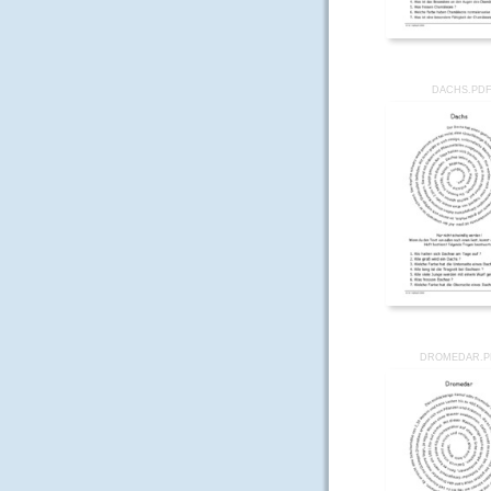
DACHS.PD
DROMEDAR.P