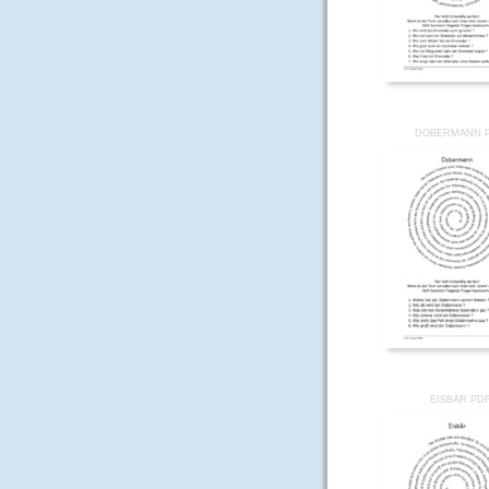
DOBERMANN.
EISBÄR.PD