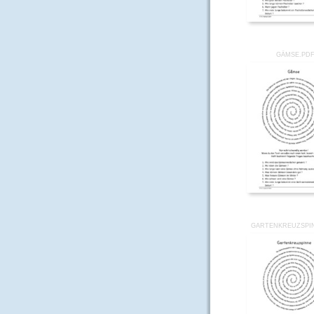
GÄMSE.PD
GARTENKREUZSPI