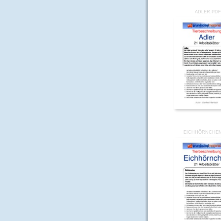
ADLER.PD
EICHHÖRNCHEN