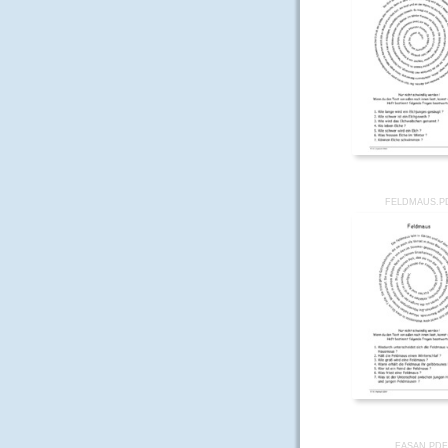
FELDMAUS.P
FASAN.PD