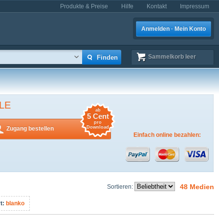
Produkte & Preise
Hilfe
Kontakt
Impressum
Anmelden · Mein Konto
Sammelkorb
leer
LE
ab
5 Cent
pro
Download
Zugang bestellen
Einfach online bezahlen:
48 Medien
Sortieren:
t:
blanko