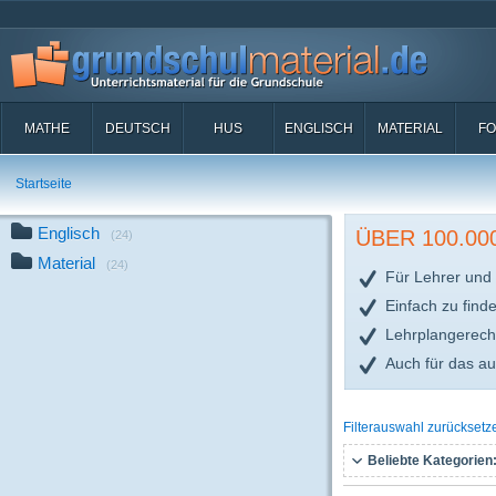
MATHE
DEUTSCH
HUS
ENGLISCH
MATERIAL
FO
Startseite
Englisch
ÜBER 100.0
(24)
Material
(24)
Für Lehrer und 
Einfach zu find
Lehrplangerech
Auch für das a
Filterauswahl zurücksetz
Beliebte Kategorien