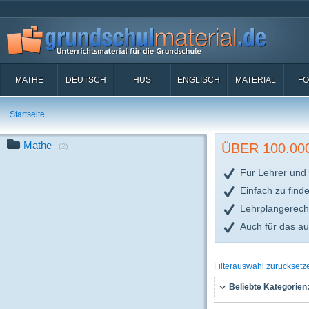
MATHE
DEUTSCH
HUS
ENGLISCH
MATERIAL
FO
Startseite
Mathe
ÜBER 100.0
(2)
Für Lehrer und 
Einfach zu find
Lehrplangerech
Auch für das a
Filterauswahl zurücksetz
Beliebte Kategorien