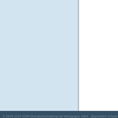
© 2004-2024
GSM Grundschulmaterial.de Verlagsges. mbH
·
Seychellen Urlaub