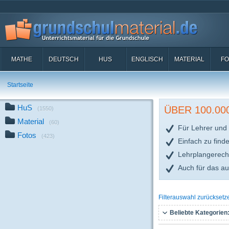
MATHE
DEUTSCH
HUS
ENGLISCH
MATERIAL
FO
Startseite
HuS
ÜBER 100.0
(1550)
Material
(60)
Für Lehrer und 
Fotos
(423)
Einfach zu find
Lehrplangerech
Auch für das a
Filterauswahl zurücksetz
Beliebte Kategorien