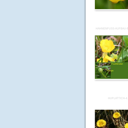
HAHNENFUSS-AUFBAU-B
HUFLATTICH-4