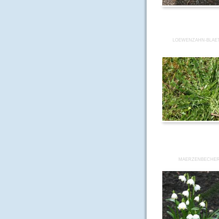
LOEWENZAHN-BLAE
MAERZENBECHER