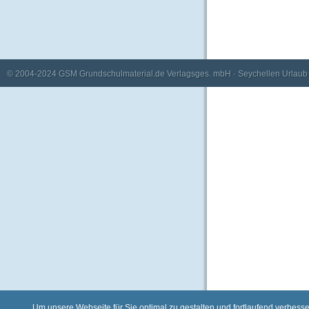
© 2004-2024
GSM Grundschulmaterial.de Verlagsges. mbH
·
Seychellen Urlaub
Um unsere Webseite für Sie optimal zu gestalten und fortlaufend verbes