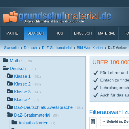
MATHE
DEUTSCH
HUS
ENGLISCH
MATERIAL
FO
Startseite
Deutsch
DaZ-Gratismaterial
Bild-Wort-Karten
DaZ-Verben
Mathe
ÜBER 100.0
(618)
Deutsch
(921)
Für Lehrer und 
Klasse 1
(251)
Einfach zu find
Klasse 2
(254)
Lehrplangerech
Klasse 3
(147)
Auch für das a
Klasse 4
(62)
DaZ-Deutsch als Zweitsprache
(151)
Filterauswahl 
DaZ-Gratismaterial
(56)
Beliebt in:
De
Anlautbildkarten
(1)