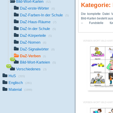
Bild-Wort-Karten
(52)
Kategorie:
DaZ-erste-Wörter
(6)
Die komplette Datei V
Materialien: Deutsch
https://www.grundschulmaterial.de/me
DaZ-Farben-In der Schule
(5)
Bild-Karten besteht aus
Verben, Wort-Bild-Ka
2/Verben/Wort-Bi
DaZ-Haus-Räume
(7)
-- Fundstelle fü
Lin
DaZ-In der Schule
(5)
DaZ-Körperteile
(5)
VERBEN-WORT-BILD-KART
DaZ-Nomen
(6)
DaZ-Signalwörter
(8)
DaZ-Verben
(5)
Bild-Wort-Karteien
(5)
Verschiedenes
(3)
HuS
(315)
Englisch
(281)
Material
(1999)
VERBEN-WORT-BILD-KART