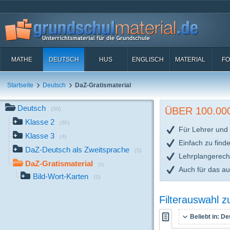
MATHE
DEUTSCH
HUS
ENGLISCH
MATERIAL
FO
Startseite
Deutsch
DaZ-Gratismaterial
Deutsch
ÜBER 100.0
(99)
Klasse 2
(85)
Für Lehrer und 
Klasse 3
(4)
Einfach zu find
DaZ-Deutsch als Zweitsprache
(5)
Lehrplangerech
DaZ-Gratismaterial
(5)
Auch für das a
Bild-Wort-Karten
(5)
Filterauswahl 
Beliebt in:
De