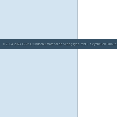
© 2004-2024
GSM Grundschulmaterial.de Verlagsges. mbH
·
Seychellen Urlaub