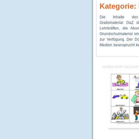
Kategorie:
Die Inhalte des
Dieses kostenlose Ang
Sprache bzw. 
Gratismaterial DaZ s
Beitrag des Ver
Alphabetisie
Lehrkräften, die Abo
Förderung von Ki
Anfangsunterricht unt
Grundschulmaterial sin
Migrationshinter
zur Verfügung. Der D
Mittelpunkt stehen 
Medien beansprucht ke
denen das Lernen de
VERBEN-WORT-BILD-KART