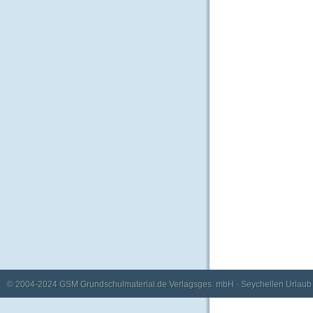
© 2004-2024
GSM Grundschulmaterial.de Verlagsges. mbH
·
Seychellen Urlaub