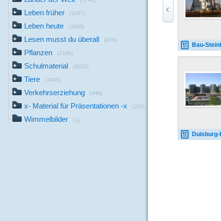
(3748)
Leben früher
(1097)
Leben heute
(2043)
Lesen musst du überall
(476)
Bau-Steinkohlekraftwer
Pflanzen
(2189)
Schulmaterial
(6072)
Tiere
(7045)
Verkehrserziehung
(449)
x- Material für Präsentationen -x
(215)
Wimmelbilder
(1)
Duisburg-Five-Boat