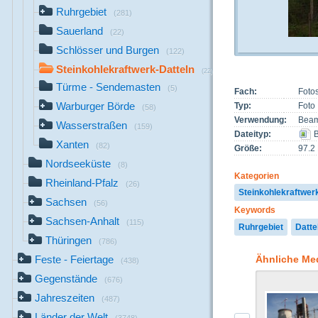
Ruhrgebiet
(281)
Sauerland
(22)
Schlösser und Burgen
(122)
Steinkohlekraftwerk-Datteln
(22)
Türme - Sendemasten
(5)
Fach:
Foto
Warburger Börde
Typ:
Foto
(58)
Verwendung:
Beam
Wasserstraßen
(159)
Dateityp:
B
Xanten
(82)
Größe:
97.2
Nordseeküste
(8)
Kategorien
Rheinland-Pfalz
(26)
Steinkohlekraftwer
Sachsen
(56)
Keywords
Sachsen-Anhalt
(115)
Ruhrgebiet
Datte
Thüringen
(786)
Ähnliche Me
Feste - Feiertage
(438)
Gegenstände
(676)
Jahreszeiten
(487)
Länder der Welt