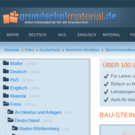
MATHE
DEUTSCH
HUS
ENGLISCH
MATERIAL
FO
Startseite
Fotos
Deutschland
Nordrhein-Westfalen
Steinkohlekraftwe
Mathe
ÜBER 100
(19489)
Deutsch
(32381)
Für Lehrer u
HuS
(27853)
Einfach zu f
Englisch
(3988)
Lehrplanger
Material
(14423)
Auch für da
Fotos
(28981)
Architektur und Anlagen
(204)
BAU-STEIN
Deutschland
(3950)
Baden-Württemberg
(196)