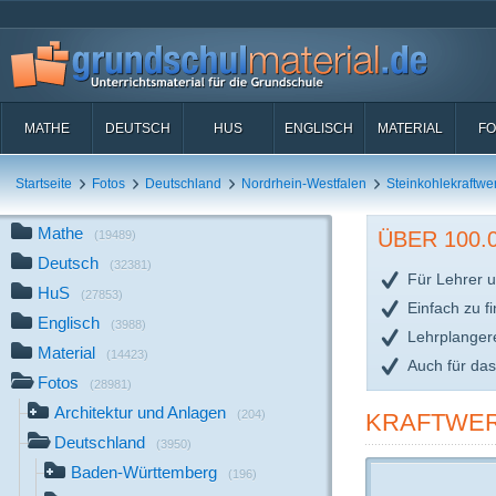
MATHE
DEUTSCH
HUS
ENGLISCH
MATERIAL
FO
Startseite
Fotos
Deutschland
Nordrhein-Westfalen
Steinkohlekraftwe
Mathe
ÜBER 100
(19489)
Deutsch
(32381)
Für Lehrer u
HuS
(27853)
Einfach zu f
Englisch
(3988)
Lehrplanger
Material
(14423)
Auch für da
Fotos
(28981)
Architektur und Anlagen
(204)
KRAFTWERK
Deutschland
(3950)
Baden-Württemberg
(196)