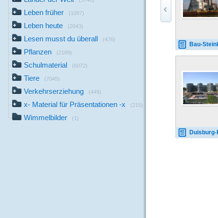
(3748)
Leben früher
(1097)
Leben heute
(2043)
Lesen musst du überall
(476)
Bau-Steinkohlekraftwer
Pflanzen
(2189)
Schulmaterial
(6072)
Tiere
(7045)
Verkehrserziehung
(449)
x- Material für Präsentationen -x
(215)
Wimmelbilder
(1)
Duisburg-Five-Boat