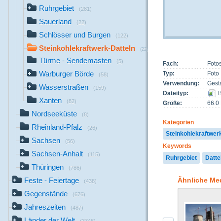
Ruhrgebiet
(281)
Sauerland
(22)
Schlösser und Burgen
(122)
Steinkohlekraftwerk-Datteln
(22)
Türme - Sendemasten
(5)
Fach:
Foto
Warburger Börde
Typ:
Foto
(58)
Verwendung:
Gest
Wasserstraßen
(159)
Dateityp:
B
Xanten
(82)
Größe:
66.0
Nordseeküste
(8)
Kategorien
Rheinland-Pfalz
(26)
Steinkohlekraftwer
Sachsen
(56)
Keywords
Sachsen-Anhalt
(115)
Ruhrgebiet
Datte
Thüringen
(786)
Ähnliche Me
Feste - Feiertage
(438)
Gegenstände
(676)
Jahreszeiten
(487)
Länder der Welt