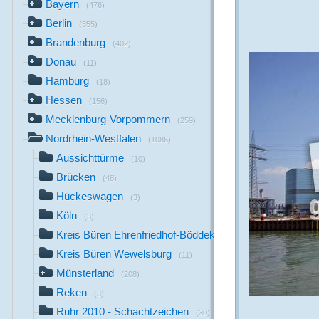
Bayern
(476)
Berlin
(355)
Brandenburg
(402)
Donau
(11)
Hamburg
(18)
Hessen
(156)
Mecklenburg-Vorpommern
(259)
Nordrhein-Westfalen
(1086)
Aussichttürme
(10)
Brücken
(48)
Hückeswagen
(3)
Köln
(3)
Kreis Büren Ehrenfriedhof-Böddeken
(19)
Kreis Büren Wewelsburg
(11)
Münsterland
(208)
Reken
(3)
Ruhr 2010 - Schachtzeichen
(30)