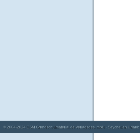
© 2004-2024
GSM Grundschulmaterial.de Verlagsges. mbH
·
Seychellen Urlaub