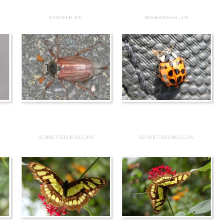
MAIKÄFER.JPG
MARIENKÄFER.JPG
SCHMETTERLING12.JPG
SCHMETTERLING13.JPG