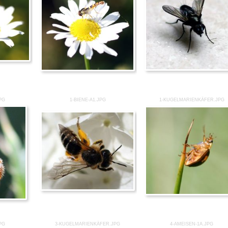
PG
1-BIENE-A1.JPG
1-KUGELMARIENKÄFER.JPG
PG
3-KUGELMARIENKÄFER.JPG
4-AMEISEN-1A.JPG