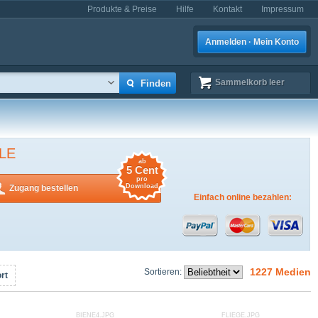
Produkte & Preise
Hilfe
Kontakt
Impressum
Anmelden · Mein Konto
Sammelkorb
leer
LE
ab
5 Cent
pro
Download
Zugang bestellen
Einfach online bezahlen:
1227 Medien
Sortieren:
rt
BIENE4.JPG
FLIEGE.JPG