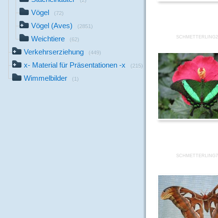
(2)
Vögel
(72)
Vögel (Aves)
(2851)
Weichtiere
SCHMETTERLING2
(62)
Verkehrserziehung
(449)
x- Material für Präsentationen -x
(215)
Wimmelbilder
(1)
SCHMETTERLING7