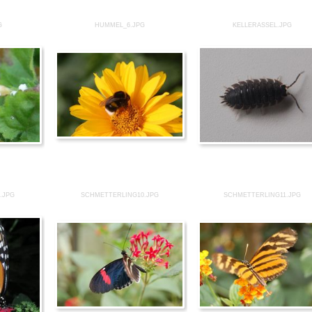
G
HUMMEL_6.JPG
KELLERASSEL.JPG
.JPG
SCHMETTERLING10.JPG
SCHMETTERLING11.JPG