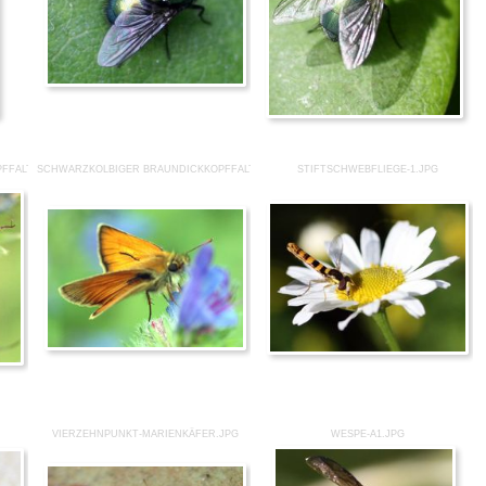
FFALTER-2.JPG
SCHWARZKOLBIGER BRAUNDICKKOPFFALTER-3.JPG
STIFTSCHWEBFLIEGE-1.JPG
VIERZEHNPUNKT-MARIENKÄFER.JPG
WESPE-A1.JPG