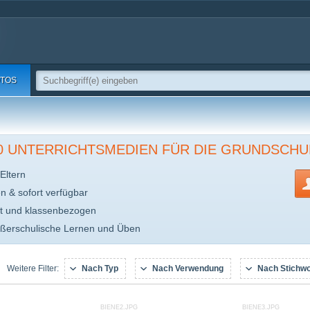
TOS
00 UNTERRICHTSMEDIEN FÜR DIE GRUNDSCHU
Eltern
en & sofort verfügbar
t und klassenbezogen
ußerschulische Lernen und Üben
Nach Typ
Nach Verwendung
Nach Stichwo
Weitere Filter:
BIENE2.JPG
BIENE3.JPG