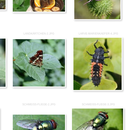
LANDKÄRTCHEN-2.JPG
LARVE-MARIENKAEFER-4.JPG
SCHMEISS-FLIEGE-2.JPG
SCHMEISS-FLIEGE-3.JPG