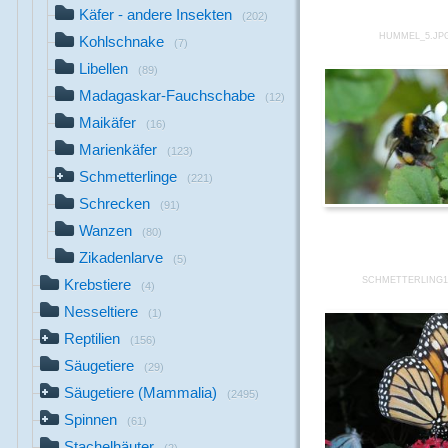
Käfer - andere Insekten
(202)
HUMMEL_5.JP
Kohlschnake
(7)
Libellen
(89)
Madagaskar-Fauchschabe
(12)
Maikäfer
(16)
Marienkäfer
(123)
Schmetterlinge
(221)
Schrecken
(91)
Wanzen
(80)
Zikadenlarve
(5)
SCHMETTERLING1
Krebstiere
(4)
Nesseltiere
(1)
Reptilien
(156)
Säugetiere
(29)
Säugetiere (Mammalia)
(2495)
Spinnen
(61)
Stachelhäuter