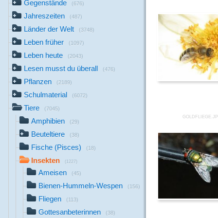
Gegenstände
(676)
Jahreszeiten
(487)
Länder der Welt
(3748)
Leben früher
(1097)
Leben heute
(2043)
Lesen musst du überall
(476)
Pflanzen
(2189)
Schulmaterial
(6072)
Tiere
(7045)
GOLDFLIEGE.J
Amphibien
(29)
Beuteltiere
(38)
Fische (Pisces)
(18)
Insekten
(1227)
Ameisen
(45)
Bienen-Hummeln-Wespen
(156)
Fliegen
(113)
Gottesanbeterinnen
(38)