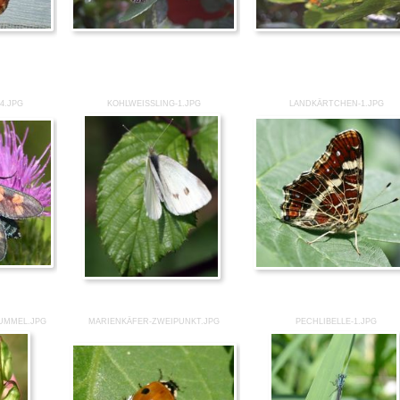
4.JPG
KOHLWEISSLING-1.JPG
LANDKÄRTCHEN-1.JPG
UMMEL.JPG
MARIENKÄFER-ZWEIPUNKT.JPG
PECHLIBELLE-1.JPG