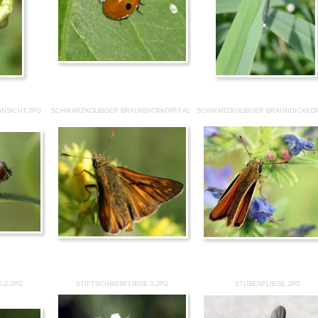
NSICHT.JPG
SCHWARZKOLBIGER BRAUNDICKKOPFFALTER-1.JPG
SCHWARZKOLBIGER BRAUNDICKKOP
-2.JPG
STIFTSCHWEBFLIEGE-3.JPG
STUBENFLIEGE.JPG