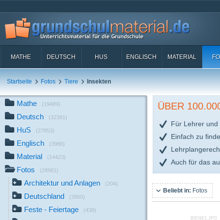
MATHE
DEUTSCH
HUS
ENGLISCH
MATERIAL
FO
Startseite
Fotos
Tiere
Insekten
Mathe
ÜBER 100.0
(19489)
Deutsch
(32381)
Für Lehrer und 
HuS
(27853)
Einfach zu find
Englisch
(3988)
Lehrplangerech
Material
(14423)
Auch für das a
Fotos
(28981)
Architektur und Anlagen
(204)
Beliebt in:
Fotos
Deutschland
(3950)
Feste - Feiertage
(438)
BIENE1.JPG