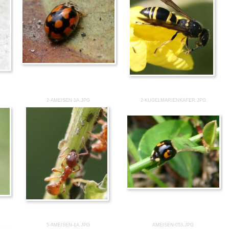
2-AMEISEN-1A.JPG
2-KUGELMARIENKÄFER.JPG
5-AMEISEN-1A.JPG
AMEISEN-053.JPG