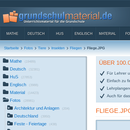
MATHE
DEUTSCH
HUS
ENGLISCH
MATERIAL
FO
Startseite
Fotos
Tiere
Insekten
Fliegen
Fliege.JPG
Mathe
ÜBER 100
(19489)
Deutsch
(32381)
Für Lehrer u
HuS
(27853)
Einfach zu f
Englisch
(3988)
Lehrplanger
Material
(14423)
Auch für da
Fotos
(28981)
Architektur und Anlagen
(204)
FLIEGE.JP
Deutschland
(3950)
Feste - Feiertage
(438)