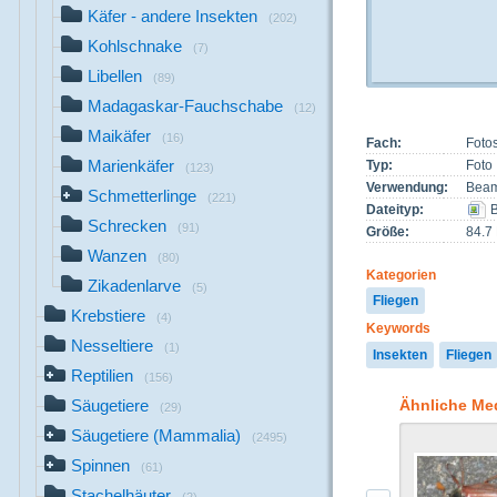
Käfer - andere Insekten
(202)
Kohlschnake
(7)
Libellen
(89)
Madagaskar-Fauchschabe
(12)
Maikäfer
(16)
Fach:
Foto
Marienkäfer
Typ:
Foto
(123)
Verwendung:
Beam
Schmetterlinge
(221)
Dateityp:
B
Schrecken
(91)
Größe:
84.7
Wanzen
(80)
Kategorien
Zikadenlarve
(5)
Fliegen
Krebstiere
(4)
Keywords
Nesseltiere
(1)
Insekten
Fliegen
Reptilien
(156)
Ähnliche Me
Säugetiere
(29)
Säugetiere (Mammalia)
(2495)
Spinnen
(61)
Stachelhäuter