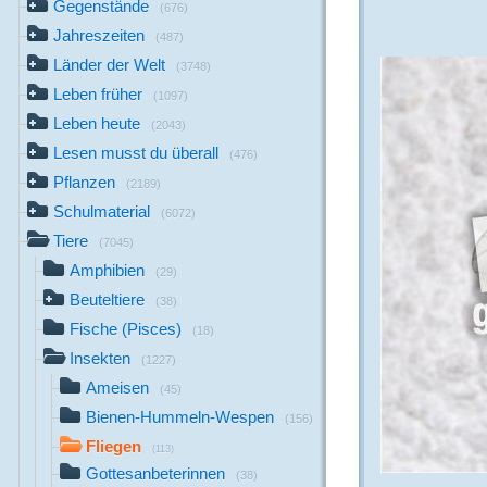
Gegenstände
(676)
Jahreszeiten
(487)
Länder der Welt
(3748)
Leben früher
(1097)
Leben heute
(2043)
Lesen musst du überall
(476)
Pflanzen
(2189)
Schulmaterial
(6072)
Tiere
(7045)
Amphibien
(29)
Beuteltiere
(38)
Fische (Pisces)
(18)
Insekten
(1227)
Ameisen
(45)
Bienen-Hummeln-Wespen
(156)
Fliegen
(113)
Gottesanbeterinnen
(38)