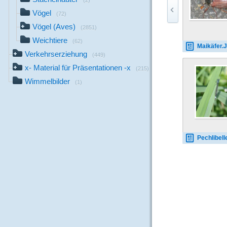
(2)
Vögel
(72)
Vögel (Aves)
(2851)
Weichtiere
(62)
Maikäfer.
Verkehrserziehung
(449)
x- Material für Präsentationen -x
(215)
Wimmelbilder
(1)
Pechlibell