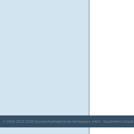
© 2004-2024
GSM Grundschulmaterial.de Verlagsges. mbH
·
Seychellen Urlaub