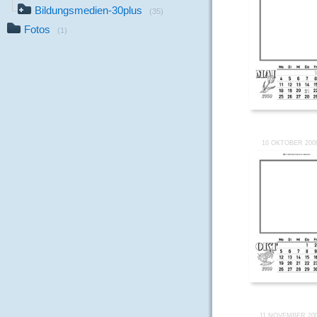
Bildungsmedien-30plus
(35)
Fotos
(1)
10 OKTOBER 200
11 NOVEMBER 20