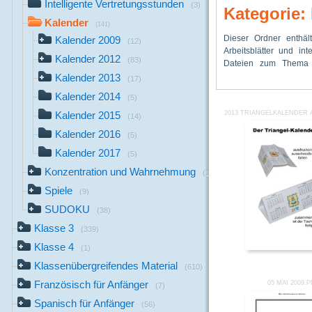
Intelligente Vertretungsstunden
(3)
Kategorie:
Kalender
(141)
Dieser Ordner enthält
Die ersten Kalender 
„Kalender 2007“ V
Kalender 2009
(12)
Arbeitsblätter und inte
dem Jahr 2007. Es gib
Kalender 2012
(83)
Dateien zum Thema „
Kalender 2013
(17)
Kalender 2014
(5)
Kalender 2015
2013 TRIANGELKALENDER 
(14)
Kalender 2016
(5)
Kalender 2017
(5)
Konzentration und Wahrnehmung
(114)
Spiele
(9)
SUDOKU
(38)
Klasse 3
(339)
Klasse 4
(1)
Klassenübergreifendes Material
(610)
Französisch für Anfänger
05 MAI 2009.
(7)
Spanisch für Anfänger
(56)