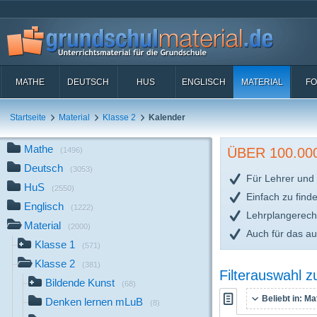
MATHE
DEUTSCH
HUS
ENGLISCH
MATERIAL
FO
Startseite
Material
Klasse 2
Kalender
Mathe
ÜBER 100.0
(1496)
Deutsch
(3053)
Für Lehrer und 
HuS
(2550)
Einfach zu find
Englisch
(1222)
Lehrplangerech
Material
(2000)
Auch für das a
Klasse 1
(571)
Klasse 2
(381)
Filterauswahl 
Bildende Kunst
(68)
Beliebt in:
Mat
Denken lernen mLuB
(8)