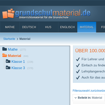
MATHE
DEUTSCH
HUS
ENGLISCH
MATERIAL
FO
Startseite
Material
Mathe
ÜBER 100.0
(277)
Material
(606)
Für Lehrer und 
Klasse 1
(228)
Einfach zu find
Klasse 3
(378)
Lehrplangerech
Auch für das a
Filterauswahl zurücksetz
Beliebt in:
Material