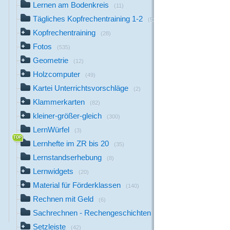
Lernen am Bodenkreis
(11)
Tägliches Kopfrechentraining 1-2
(53)
Kopfrechentraining
(28)
Fotos
(535)
Geometrie
(12)
Holzcomputer
(49)
Kartei Unterrichtsvorschläge
(2)
Klammerkarten
(82)
kleiner-größer-gleich
(300)
LernWürfel
(3)
Lernhefte im ZR bis 20
(35)
Lernstandserhebung
(8)
Lernwidgets
(20)
Material für Förderklassen
(140)
Rechnen mit Geld
(6)
Sachrechnen - Rechengeschichten
(5)
Setzleiste
(42)