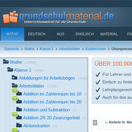
MATHE
DEUTSCH
HUS
ENGLISCH
MATERIAL
FO
Startseite
Mathe
Klasse 1
Arbeitsblätter
Kopfrechnen
Übungsmate
Mathe
ÜBER 100.0
(19489)
Klasse 1
(6406)
Für Lehrer und 
Abbildungen für Arbeitsbögen
(3060)
Einfach zu find
Arbeitsblätter
(1256)
Lehrplangerech
Addition im Zahlenraum bis 10
(50)
Auch für das a
Addition im Zahlenraum bis 20
(32)
Addition und Subtraktion
(3)
Addition ZR 20 Zwanzigerfeld
(7)
Beliebt in:
Mat
Aktionskarten
(2)