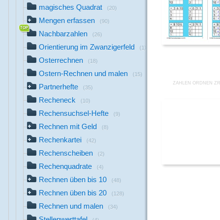
magisches Quadrat
(20)
Mengen erfassen
(90)
Nachbarzahlen
(26)
Orientierung im Zwanzigerfeld
(1)
Osterrechnen
(18)
Ostern-Rechnen und malen
(15)
ZAHLEN ORDNEN ZR 
Partnerhefte
(35)
Recheneck
(10)
Rechensuchsel-Hefte
(9)
Rechnen mit Geld
(8)
Rechenkartei
(42)
Rechenscheiben
(2)
Rechenquadrate
(4)
Rechnen üben bis 10
(48)
Rechnen üben bis 20
(128)
Rechnen und malen
(34)
Stellenwerttafel