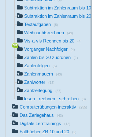
(4)
Subtraktion im Zahlenraum bis 10
(25)
Subtraktion im Zahlenraum bis 20
(30)
Textaufgaben
(5)
Weihnachtsrechnen
(49)
Vis-a-vis Rechnen bis 20
(4)
Vorgänger Nachfolger
(4)
Zahlen bis 20 zuordnen
(1)
Zahlenfolgen
(5)
Zahlenmauern
(43)
Zahlwörter
(13)
Zahlzerlegung
(57)
lesen - rechnen - schreiben
(3)
Computerübungen-interaktiv
(255)
Das Zerlegehaus
(43)
Digitale Lerntrainings
(12)
Faltbücher-ZR 10 und 20
(2)