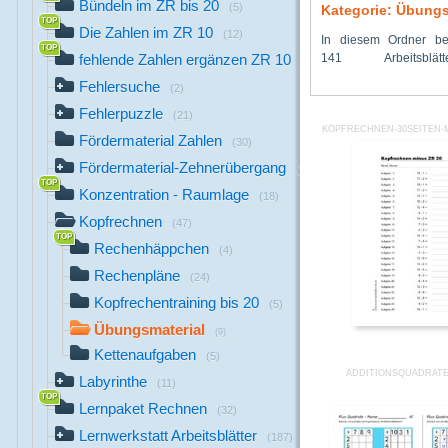
Bündeln im ZR bis 20
(5)
Kategorie: Übungs
Die Zahlen im ZR 10
(12)
In diesem Ordner be
verschiedenen Übungen
ergänzen) zum Kopf
141 Arbeitsblä
Subtraktion, Zahlen or
fehlende Zahlen ergänzen ZR 10
(10)
Fehlersuche
(2)
Fehlerpuzzle
(21)
KOPFRECHNEN-30SEITEN-M
Fördermaterial Zahlen
(30)
Fördermaterial-Zehnerübergang
(54)
Konzentration - Raumlage
(18)
Kopfrechnen
(47)
Rechenhäppchen
(4)
Rechenpläne
(24)
Kopfrechentraining bis 20
(5)
Übungsmaterial
(9)
Kettenaufgaben
(5)
ADDITIONSQUADRATE
Labyrinthe
(11)
Lernpaket Rechnen
(32)
Lernwerkstatt Arbeitsblätter
(187)