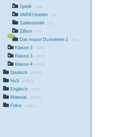
Spiele
(298)
VARIO-karten
(26)
Zahlenstrahl
(21)
Ziffern
(72)
Das musst Du können 1
(33)
Klasse 2
(7895)
Klasse 3
(3572)
Klasse 4
(1645)
Deutsch
(32381)
HuS
(27853)
Englisch
(3988)
Material
(14423)
Fotos
(28981)