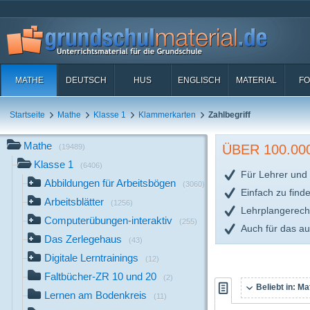
MATHE
DEUTSCH
HUS
ENGLISCH
MATERIAL
FO
Startseite
Mathe
Klasse 1
Klammerkarten
Zahlbegriff
Mathe
ÜBER 100.0
(19489)
Klasse 1
(6406)
Für Lehrer und 
Abbildungen für Arbeitsbögen
(3060)
Einfach zu find
Arbeitsblätter
(1256)
Lehrplangerech
Computerübungen-interaktiv
(255)
Auch für das a
Das Zerlegehaus
(43)
Digitale Lerntrainings
(12)
Faltbücher-ZR 10 und 20
(2)
Beliebt in:
Mat
Lernen am Bodenkreis
(11)