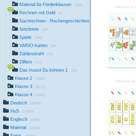
Material für Förderklassen
(140)
K-MA-ZAHL 01
Rechnen mit Geld
(6)
Sachrechnen - Rechengeschichten
(5)
Setzleiste
(42)
Spiele
(298)
VARIO-karten
(26)
Zahlenstrahl
(21)
Ziffern
(72)
Das musst Du können 1
(33)
Klasse 2
(7895)
K-MA-ZAHL 04
Klasse 3
(3572)
Klasse 4
(1645)
Deutsch
(32381)
HuS
(27853)
Englisch
(3988)
Material
(14423)
Fotos