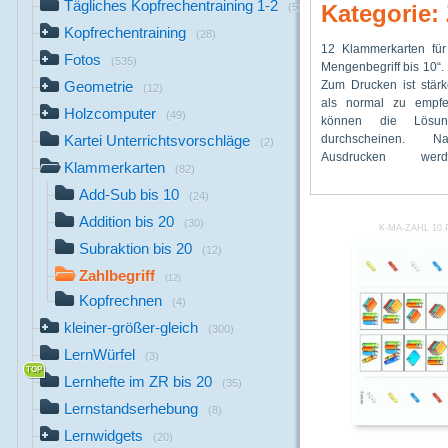
Tägliches Kopfrechentraining 1-2
Kategorie: 
(53)
Kopfrechentraining
(28)
12 Klammerkarten für
Lösungsteile nach hint
weiße, gelbe, rote, bl
Fotos
(535)
Mengenbegriff bis 10“. Herstellung:
Die Klammerkarten können dann
die Seite gesteckt werden. Auf der
Zum Drucken ist stärk
mit A5 Folien laminiert
Rückseite können d
Geometrie
(12)
als normal zu empfe
jeder Klammerkarte gi
überprüfen, ob si
Holzcomputer
(49)
können die Lösun
acht Aufgab
durchscheinen. 
Ergebniszuordnung
Kartei Unterrichtsvorschläge
(2)
Ausdrucken we
durch farbige Klamme
Klammerkarten
(82)
Add-Sub bis 10
(24)
Addition bis 20
(30)
K-MA-ZAHL 10
Subraktion bis 20
(12)
Zahlbegriff
(12)
Kopfrechnen
(4)
kleiner-größer-gleich
(300)
LernWürfel
(3)
Lernhefte im ZR bis 20
(35)
Lernstandserhebung
(8)
Lernwidgets
(20)