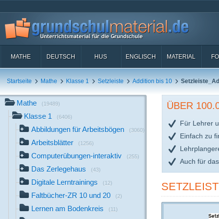
MATHE
DEUTSCH
HUS
ENGLISCH
MATERIAL
FO
Startseite
Mathe
Klasse 1
Setzleiste
Addition bis 10
Setzleiste_Ad
Mathe
ÜBER 100
(19489)
Klasse 1
(6406)
Für Lehrer u
Abbildungen für Arbeitsbögen
(3060)
Einfach zu f
Arbeitsblätter
(1256)
Lehrplanger
Computerübungen-interaktiv
(255)
Auch für da
Das Zerlegehaus
(43)
Digitale Lerntrainings
(12)
SETZLEIST
Faltbücher-ZR 10 und 20
(2)
Lernen am Bodenkreis
(11)