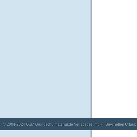
© 2004-2024
GSM Grundschulmaterial.de Verlagsges. mbH
·
Seychellen Urlaub