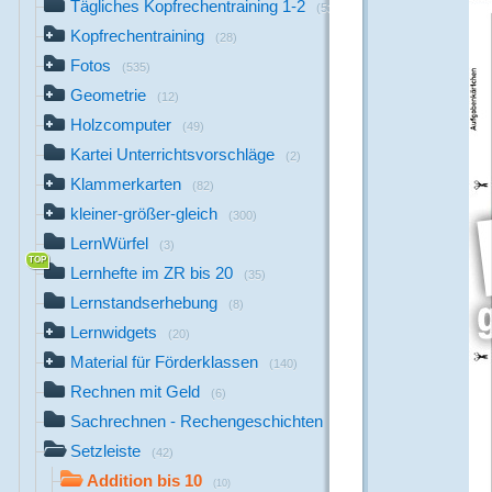
Tägliches Kopfrechentraining 1-2
(53)
Kopfrechentraining
(28)
Fotos
(535)
Geometrie
(12)
Holzcomputer
(49)
Kartei Unterrichtsvorschläge
(2)
Klammerkarten
(82)
kleiner-größer-gleich
(300)
LernWürfel
(3)
Lernhefte im ZR bis 20
(35)
Lernstandserhebung
(8)
Lernwidgets
(20)
Material für Förderklassen
(140)
Rechnen mit Geld
(6)
Sachrechnen - Rechengeschichten
(5)
Setzleiste
(42)
Addition bis 10
(10)