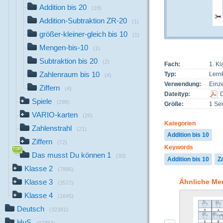
Addition bis 20
(19)
Addition-Subtraktion ZR-20
(1)
größer-kleiner-gleich bis 10
(1)
Mengen-bis-10
(1)
Subtraktion bis 20
(2)
Fach:
1. K
Zahlenraum bis 10
Typ:
Lernk
(4)
Verwendung:
Einze
Ziffern
(4)
Dateityp:
Spiele
(298)
Größe:
1 Sei
VARIO-karten
(26)
Kategorien
Zahlenstrahl
(21)
Addition bis 10
Ziffern
(72)
Keywords
Das musst Du können 1
(33)
Addition bis 10
Z
Klasse 2
(7895)
Ähnliche Me
Klasse 3
(3572)
Klasse 4
(1645)
Deutsch
(32381)
HuS