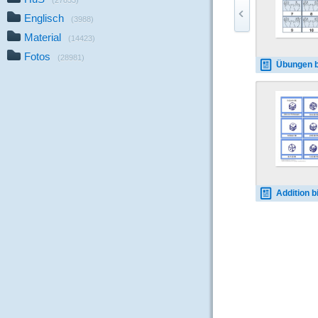
(27853)
Englisch
(3988)
Material
(14423)
Fotos
(28981)
Übungen bis 10
Addition bis 20 