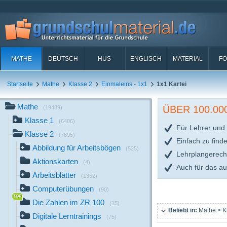
MATHE
DEUTSCH
HUS
ENGLISCH
MATERIAL
FO
Startseite
Mathe
Klasse 2
Einmaleins - 1x1
1x1 Kartei
Mathe
ÜBER 100.0
(19489)
Klasse 1
(6406)
Für Lehrer und 
Klasse 2
(7895)
Einfach zu find
Abbildung für Arbeitsbögen
(525)
Lehrplangerech
Aktionskarten
(4)
Auch für das a
Arbeitsblätter
(1352)
Computerübungen
(90)
Die Zahlen im ZR 100
(15)
Beliebt in:
Mathe > K
Digitale Lerntrainings
(75)