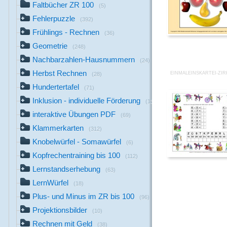
Faltbücher ZR 100
(5)
Fehlerpuzzle
(392)
Frühlings - Rechnen
(36)
Geometrie
(248)
Nachbarzahlen-Hausnummern
(24)
Herbst Rechnen
EINMALEINSKARTEI-ZIR
(28)
Hundertertafel
(71)
Inklusion - individuelle Förderung
(13)
interaktive Übungen PDF
(69)
Klammerkarten
(312)
Knobelwürfel - Somawürfel
(6)
Kopfrechentraining bis 100
(112)
Lernstandserhebung
(63)
LernWürfel
(18)
Plus- und Minus im ZR bis 100
(96)
Projektionsbilder
(10)
Rechnen mit Geld
(38)