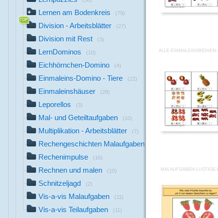
(36)
Lernen am Bodenkreis
(79)
Division - Arbeitsblätter
(27)
Division mit Rest
(3)
LernDominos
ALLE-EINMALEINSREIHEN-
(10)
Eichhörnchen-Domino
(4)
Einmaleins-Domino - Tiere
(22)
Einmaleinshäuser
(28)
Leporellos
(3)
Mal- und Geteiltaufgaben
(10)
Multiplikation - Arbeitsblätter
(7)
Rechengeschichten Malaufgaben
(28)
Rechenimpulse
(16)
Rechnen und malen
MALAUFGABEN-LUSTIGE
(10)
Schnitzeljagd
(2)
Vis-a-vis Malaufgaben
(11)
Vis-a-vis Teilaufgaben
(11)