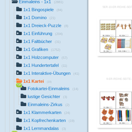
Einmaleins - 1x1
(2881)
5ER-10-ER-REIHE-SEI
1x1 Bingospiele
(84)
1x1 Domino
(21)
1x1 Dreieck-Puzzle
(8)
1x1 Einführung
(204)
1x1 Faltbücher
(31)
1x1 Grafiken
(1752)
1x1 Holzcomputer
(57)
1x1 Hundertertafel
(11)
1x1 Interaktive-Übungen
(41)
9-ER-REIHE-SEITE-
1x1 Kartei
(19)
Fotokartei-Einmaleins
(14)
lustige Gesichter
(3)
Einmaleins-Zirkus
(2)
1x1 Klammerkarten
(24)
1x1 Kopfrechenkarten
(19)
1x1 Lernmandalas
(3)