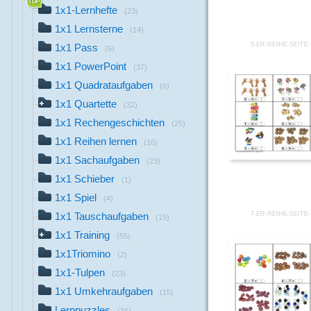
1x1-Lernhefte
(23)
1x1 Lernsterne
(14)
5-ER-REIHE-SEITE-
1x1 Pass
(6)
1x1 PowerPoint
(37)
1x1 Quadrataufgaben
(6)
1x1 Quartette
(32)
1x1 Rechengeschichten
(25)
1x1 Reihen lernen
(16)
1x1 Sachaufgaben
(23)
1x1 Schieber
(1)
1x1 Spiel
(4)
7-ER-REIHE-SEITE-
1x1 Tauschaufgaben
(19)
1x1 Training
(55)
1x1Triomino
(2)
1x1-Tulpen
(23)
1x1 Umkehraufgaben
(15)
Lernpuzzles