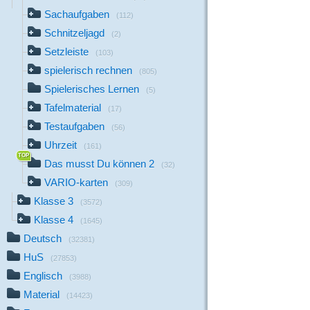
Sachaufgaben
(112)
Schnitzeljagd
(2)
Setzleiste
(103)
spielerisch rechnen
(805)
Spielerisches Lernen
(5)
Tafelmaterial
(17)
Testaufgaben
(56)
Uhrzeit
(161)
Das musst Du können 2
(32)
VARIO-karten
(309)
Klasse 3
(3572)
Klasse 4
(1645)
Deutsch
(32381)
HuS
(27853)
Englisch
(3988)
Material
(14423)