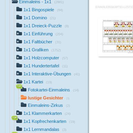
Einmaleins - 1x1
(2881)
EINMALEINSKARTEI-LUSTIG
1x1 Bingospiele
(84)
1x1 Domino
(21)
1x1 Dreieck-Puzzle
(8)
1x1 Einführung
(204)
1x1 Faltbücher
(31)
1x1 Grafiken
(1752)
1x1 Holzcomputer
(57)
1x1 Hundertertafel
(11)
1x1 Interaktive-Übungen
(41)
1x1 Kartei
(19)
Fotokartei-Einmaleins
(14)
lustige Gesichter
(3)
Einmaleins-Zirkus
(2)
1x1 Klammerkarten
(24)
1x1 Kopfrechenkarten
(19)
1x1 Lernmandalas
(3)