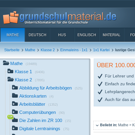
MATHE
DEUTSCH
HUS
ENGLISCH
MATERIAL
FO
Startseite
Mathe
Klasse 2
Einmaleins - 1x1
1x1 Kartei
lustige Ges
Mathe
ÜBER 100.0
(19489)
Klasse 1
(6406)
Für Lehrer und 
Klasse 2
(7895)
Einfach zu find
Abbildung für Arbeitsbögen
(525)
Lehrplangerech
Aktionskarten
(4)
Auch für das a
Arbeitsblätter
(1352)
Computerübungen
(90)
Die Zahlen im ZR 100
(15)
Beliebt in:
Mathe > K
Digitale Lerntrainings
(75)