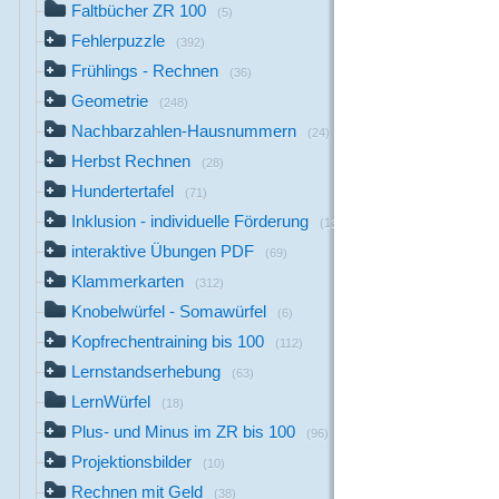
Faltbücher ZR 100
(5)
Fehlerpuzzle
(392)
Frühlings - Rechnen
(36)
Geometrie
(248)
Nachbarzahlen-Hausnummern
(24)
Herbst Rechnen
(28)
Hundertertafel
(71)
Inklusion - individuelle Förderung
(13)
interaktive Übungen PDF
(69)
Klammerkarten
(312)
Knobelwürfel - Somawürfel
(6)
Kopfrechentraining bis 100
(112)
Lernstandserhebung
(63)
LernWürfel
(18)
Plus- und Minus im ZR bis 100
(96)
Projektionsbilder
(10)
Rechnen mit Geld
(38)