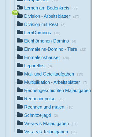
(36)
Lernen am Bodenkreis
(79)
Division - Arbeitsblätter
(27)
Division mit Rest
(3)
LernDominos
(10)
Eichhörnchen-Domino
(4)
Einmaleins-Domino - Tiere
(22)
Einmaleinshäuser
(28)
Leporellos
(3)
Mal- und Geteiltaufgaben
(10)
Multiplikation - Arbeitsblätter
(7)
Rechengeschichten Malaufgaben
(28)
Rechenimpulse
(16)
Rechnen und malen
(10)
Schnitzeljagd
(2)
Vis-a-vis Malaufgaben
(11)
Vis-a-vis Teilaufgaben
(11)