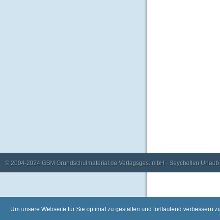
© 2004-2024
GSM Grundschulmaterial.de Verlagsges. mbH
·
Seychellen Urlaub
Um unsere Webseite für Sie optimal zu gestalten und fortlaufend verbessern 