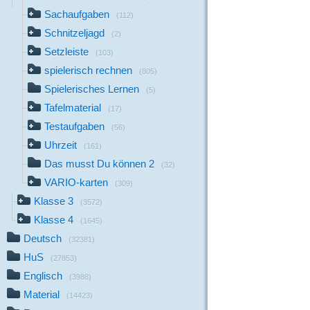
Sachaufgaben
(112)
Schnitzeljagd
(2)
Setzleiste
(103)
spielerisch rechnen
(805)
Spielerisches Lernen
(5)
Tafelmaterial
(17)
Testaufgaben
(56)
Uhrzeit
(161)
Das musst Du können 2
(32)
VARIO-karten
(309)
Klasse 3
(3572)
Klasse 4
(1645)
Deutsch
(32381)
HuS
(27853)
Englisch
(3988)
Material
(14423)