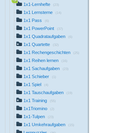
1x1-Lernhefte
(23)
1x1 Lernsterne
(14)
1x1 Pass
(6)
1x1 PowerPoint
(37)
1x1 Quadrataufgaben
(6)
1x1 Quartette
(32)
1x1 Rechengeschichten
(25)
1x1 Reihen lernen
(16)
1x1 Sachaufgaben
(23)
1x1 Schieber
(1)
1x1 Spiel
(4)
1x1 Tauschaufgaben
(19)
1x1 Training
(55)
1x1Triomino
(2)
1x1-Tulpen
(23)
1x1 Umkehraufgaben
(15)
Lernpuzzles