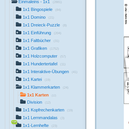
Einmaleins - 1x1
(2881)
1x1 Bingospiele
(84)
1x1 Domino
(21)
1x1 Dreieck-Puzzle
(8)
1x1 Einführung
(204)
1x1 Faltbücher
(31)
1x1 Grafiken
(1752)
1x1 Holzcomputer
(57)
1x1 Hundertertafel
(11)
1x1 Interaktive-Übungen
(41)
1x1 Kartei
(19)
1x1 Klammerkarten
(24)
1x1 Karten
(12)
Division
(12)
1x1 Kopfrechenkarten
(19)
1x1 Lernmandalas
(3)
1x1-Lernhefte
(23)