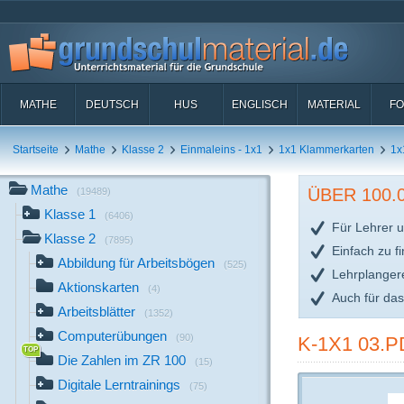
MATHE
DEUTSCH
HUS
ENGLISCH
MATERIAL
FO
Startseite
Mathe
Klasse 2
Einmaleins - 1x1
1x1 Klammerkarten
1x
Mathe
ÜBER 100
(19489)
Klasse 1
(6406)
Für Lehrer u
Klasse 2
(7895)
Einfach zu f
Abbildung für Arbeitsbögen
(525)
Lehrplanger
Aktionskarten
(4)
Auch für da
Arbeitsblätter
(1352)
Computerübungen
(90)
K-1X1 03.P
Die Zahlen im ZR 100
(15)
Digitale Lerntrainings
(75)