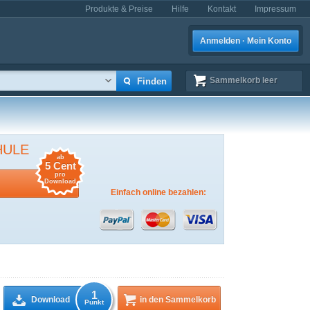
Produkte & Preise
Hilfe
Kontakt
Impressum
Anmelden · Mein Konto
Sammelkorb
leer
HULE
ab
5 Cent
pro
Download
Einfach online bezahlen:
1
Download
in den Sammelkorb
Punkt