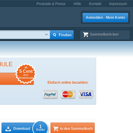
Produkte & Preise
Hilfe
Kontakt
Impressum
Anmelden · Mein Konto
Sammelkorb
leer
HULE
ab
5 Cent
pro
Download
Einfach online bezahlen:
1
Download
in den Sammelkorb
Punkt