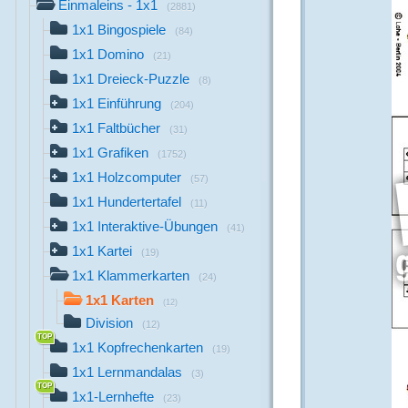
Einmaleins - 1x1
(2881)
1x1 Bingospiele
(84)
1x1 Domino
(21)
1x1 Dreieck-Puzzle
(8)
1x1 Einführung
(204)
1x1 Faltbücher
(31)
1x1 Grafiken
(1752)
1x1 Holzcomputer
(57)
1x1 Hundertertafel
(11)
1x1 Interaktive-Übungen
(41)
1x1 Kartei
(19)
1x1 Klammerkarten
(24)
1x1 Karten
(12)
Division
(12)
1x1 Kopfrechenkarten
(19)
1x1 Lernmandalas
(3)
1x1-Lernhefte
(23)