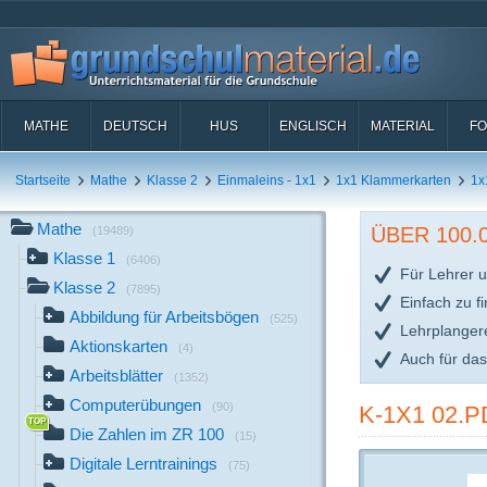
MATHE
DEUTSCH
HUS
ENGLISCH
MATERIAL
FO
Startseite
Mathe
Klasse 2
Einmaleins - 1x1
1x1 Klammerkarten
1x
Mathe
ÜBER 100
(19489)
Klasse 1
(6406)
Für Lehrer u
Klasse 2
(7895)
Einfach zu f
Abbildung für Arbeitsbögen
(525)
Lehrplanger
Aktionskarten
(4)
Auch für da
Arbeitsblätter
(1352)
Computerübungen
(90)
K-1X1 02.P
Die Zahlen im ZR 100
(15)
Digitale Lerntrainings
(75)