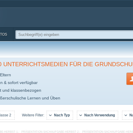
TOS
00 UNTERRICHTSMEDIEN FÜR DIE GRUNDSCHU
Eltern
en & sofort verfügbar
t und klassenbezogen
ußerschulische Lernen und Üben
lasse 2
Nach Typ
Nach Verwendung
N
Weitere Filter:
BE-HERBST-1.PDF
PRÄSENTATION-SACHAUFGABE-HERBST-2.PDF
PRÄSENTATION-SACHAUFGABE-HERB