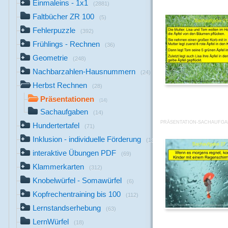
Einmaleins - 1x1
(2881)
Faltbücher ZR 100
(5)
Fehlerpuzzle
(392)
Frühlings - Rechnen
(36)
Geometrie
(248)
Nachbarzahlen-Hausnummern
(24)
Herbst Rechnen
(28)
Präsentationen
(14)
Sachaufgaben
(14)
PRÄSENTATION-SACHAUFGA
Hundertertafel
(71)
Inklusion - individuelle Förderung
(13)
interaktive Übungen PDF
(69)
Klammerkarten
(312)
Knobelwürfel - Somawürfel
(6)
Kopfrechentraining bis 100
(112)
Lernstandserhebung
(63)
LernWürfel
(18)