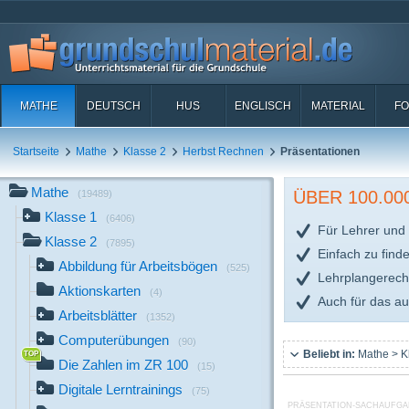
MATHE
DEUTSCH
HUS
ENGLISCH
MATERIAL
FO
Startseite
Mathe
Klasse 2
Herbst Rechnen
Präsentationen
Mathe
ÜBER 100.0
(19489)
Klasse 1
(6406)
Für Lehrer und 
Klasse 2
(7895)
Einfach zu find
Abbildung für Arbeitsbögen
(525)
Lehrplangerech
Aktionskarten
(4)
Auch für das a
Arbeitsblätter
(1352)
Computerübungen
(90)
Beliebt in:
Mathe > K
Die Zahlen im ZR 100
(15)
Digitale Lerntrainings
(75)
PRÄSENTATION-SACHAUFGA