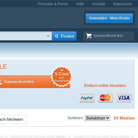
Produkte & Preise
Hilfe
Kontakt
Impressum
Anmelden · Mein Konto
Sammelkorb
leer
LE
ab
5 Cent
pro
Download
Zugang bestellen
Einfach online bezahlen:
14 Medien
Sortieren:
ach Stichwort
ST-4.PDF
PRÄSENTATION-SACHAUFGABE-HERBST-5.PDF
PRÄSENTATION-SACHAUFGABE-HERBST-6.PD