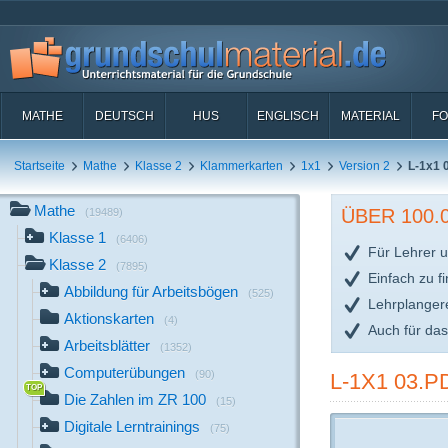
MATHE
DEUTSCH
HUS
ENGLISCH
MATERIAL
FO
Startseite
Mathe
Klasse 2
Klammerkarten
1x1
Version 2
L-1x1 
Mathe
ÜBER 100
(19489)
Klasse 1
(6406)
Für Lehrer u
Klasse 2
(7895)
Einfach zu f
Abbildung für Arbeitsbögen
(525)
Lehrplanger
Aktionskarten
(4)
Auch für da
Arbeitsblätter
(1352)
Computerübungen
(90)
L-1X1 03.P
Die Zahlen im ZR 100
(15)
Digitale Lerntrainings
(75)