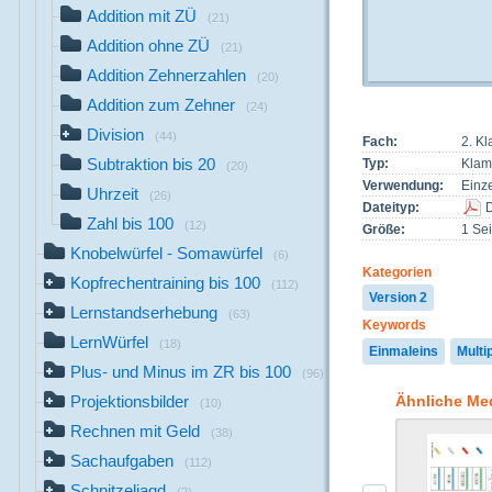
Addition mit ZÜ
(21)
Addition ohne ZÜ
(21)
Addition Zehnerzahlen
(20)
Addition zum Zehner
(24)
Division
(44)
Fach:
2. K
Subtraktion bis 20
Typ:
Klam
(20)
Verwendung:
Einze
Uhrzeit
(26)
Dateityp:
Zahl bis 100
(12)
Größe:
1 Sei
Knobelwürfel - Somawürfel
(6)
Kategorien
Kopfrechentraining bis 100
(112)
Version 2
Lernstandserhebung
(63)
Keywords
LernWürfel
(18)
Einmaleins
Multi
Plus- und Minus im ZR bis 100
(96)
Ähnliche Me
Projektionsbilder
(10)
Rechnen mit Geld
(38)
Sachaufgaben
(112)
Schnitzeljagd