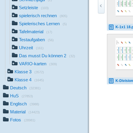
(2)
Setzleiste
(103)
spielerisch rechnen
(805)
Spielerisches Lernen
(5)
K-1x1 18.
Tafelmaterial
(17)
Testaufgaben
(56)
Uhrzeit
(161)
Das musst Du können 2
(32)
VARIO-karten
(309)
Klasse 3
(3572)
Klasse 4
(1645)
K-Division 2
Deutsch
(32381)
HuS
(27853)
Englisch
(3988)
Material
(14423)
Fotos
(28981)