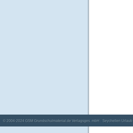
© 2004-2024
GSM Grundschulmaterial.de Verlagsges. mbH
·
Seychellen Urlaub