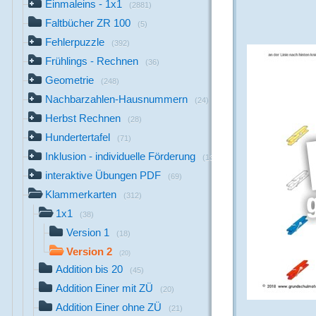
Einmaleins - 1x1
(2881)
Faltbücher ZR 100
(5)
Fehlerpuzzle
(392)
Frühlings - Rechnen
(36)
Geometrie
(248)
Nachbarzahlen-Hausnummern
(24)
Herbst Rechnen
(28)
Hundertertafel
(71)
Inklusion - individuelle Förderung
(13)
interaktive Übungen PDF
(69)
Klammerkarten
(312)
1x1
(38)
Version 1
(18)
Version 2
(20)
Addition bis 20
(45)
Addition Einer mit ZÜ
(20)
Addition Einer ohne ZÜ
(21)