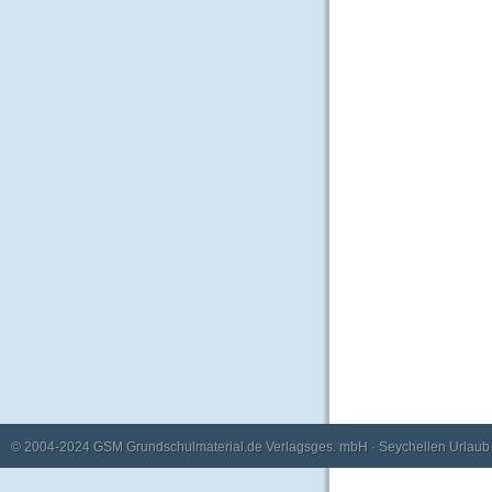
© 2004-2024
GSM Grundschulmaterial.de Verlagsges. mbH
·
Seychellen Urlaub