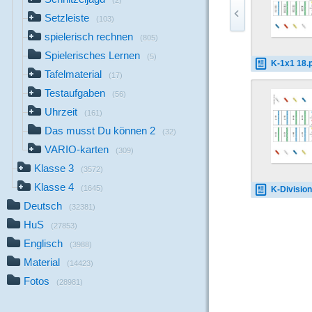
(2)
Setzleiste
(103)
spielerisch rechnen
(805)
Spielerisches Lernen
(5)
K-1x1 18.
Tafelmaterial
(17)
Testaufgaben
(56)
Uhrzeit
(161)
Das musst Du können 2
(32)
VARIO-karten
(309)
Klasse 3
(3572)
Klasse 4
(1645)
K-Division 2
Deutsch
(32381)
HuS
(27853)
Englisch
(3988)
Material
(14423)
Fotos
(28981)