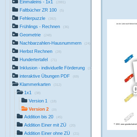
Einmaleins - 1x1
(2881)
Faltbücher ZR 100
(5)
Fehlerpuzzle
(392)
Frühlings - Rechnen
(36)
Geometrie
(248)
Nachbarzahlen-Hausnummern
(24)
Herbst Rechnen
(28)
Hundertertafel
(71)
Inklusion - individuelle Förderung
(13)
interaktive Übungen PDF
(69)
Klammerkarten
(312)
1x1
(38)
Version 1
(18)
Version 2
(20)
Addition bis 20
(45)
Addition Einer mit ZÜ
(20)
Addition Einer ohne ZÜ
(21)