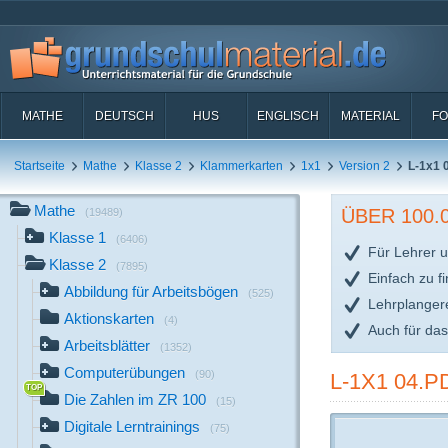
MATHE
DEUTSCH
HUS
ENGLISCH
MATERIAL
FO
Startseite
Mathe
Klasse 2
Klammerkarten
1x1
Version 2
L-1x1 
Mathe
ÜBER 100
(19489)
Klasse 1
(6406)
Für Lehrer u
Klasse 2
(7895)
Einfach zu f
Abbildung für Arbeitsbögen
(525)
Lehrplanger
Aktionskarten
(4)
Auch für da
Arbeitsblätter
(1352)
Computerübungen
(90)
L-1X1 04.P
Die Zahlen im ZR 100
(15)
Digitale Lerntrainings
(75)