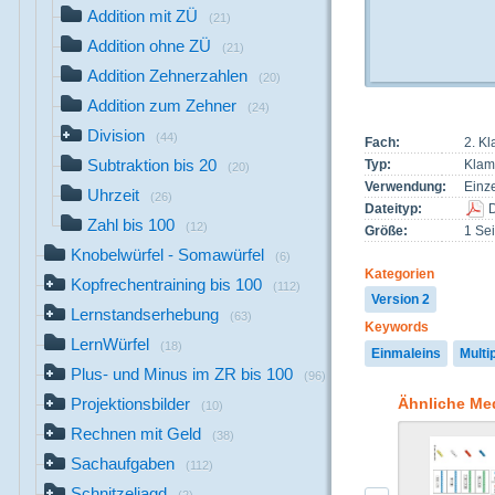
Addition mit ZÜ
(21)
Addition ohne ZÜ
(21)
Addition Zehnerzahlen
(20)
Addition zum Zehner
(24)
Division
(44)
Fach:
2. K
Subtraktion bis 20
Typ:
Klam
(20)
Verwendung:
Einze
Uhrzeit
(26)
Dateityp:
Zahl bis 100
(12)
Größe:
1 Sei
Knobelwürfel - Somawürfel
(6)
Kategorien
Kopfrechentraining bis 100
(112)
Version 2
Lernstandserhebung
(63)
Keywords
LernWürfel
(18)
Einmaleins
Multi
Plus- und Minus im ZR bis 100
(96)
Ähnliche Me
Projektionsbilder
(10)
Rechnen mit Geld
(38)
Sachaufgaben
(112)
Schnitzeljagd