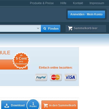
Produkte & Preise
Hilfe
Kontakt
Impressum
Anmelden · Mein Konto
Sammelkorb
leer
HULE
ab
5 Cent
pro
Download
Einfach online bezahlen:
1
Download
in den Sammelkorb
Punkt