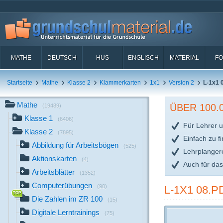
MATHE
DEUTSCH
HUS
ENGLISCH
MATERIAL
FO
Startseite
Mathe
Klasse 2
Klammerkarten
1x1
Version 2
L-1x1 
Mathe
ÜBER 100
(19489)
Klasse 1
(6406)
Für Lehrer u
Klasse 2
(7895)
Einfach zu f
Abbildung für Arbeitsbögen
(525)
Lehrplanger
Aktionskarten
(4)
Auch für da
Arbeitsblätter
(1352)
Computerübungen
(90)
L-1X1 08.P
Die Zahlen im ZR 100
(15)
Digitale Lerntrainings
(75)