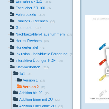
Einmaleins - 1x1
(2881)
Faltbücher ZR 100
(5)
Fehlerpuzzle
(392)
Frühlings - Rechnen
(36)
Geometrie
(248)
Nachbarzahlen-Hausnummern
(24)
Herbst Rechnen
(28)
Hundertertafel
(71)
Inklusion - individuelle Förderung
(13)
interaktive Übungen PDF
(69)
Klammerkarten
(312)
1x1
(38)
Version 1
(18)
Version 2
(20)
Addition bis 20
(45)
Addition Einer mit ZÜ
(20)
Addition Einer ohne ZÜ
(21)