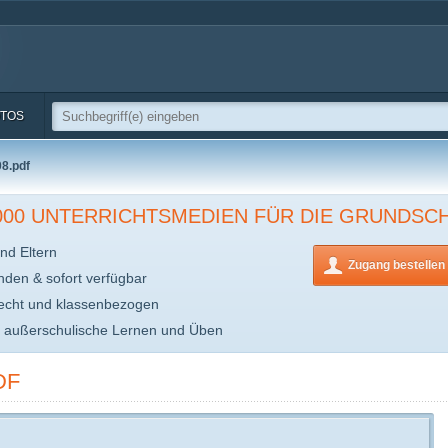
TOS
08.pdf
.000 UNTERRICHTSMEDIEN FÜR DIE GRUNDSC
nd Eltern
Zugang bestellen
inden & sofort verfügbar
echt und klassenbezogen
s außerschulische Lernen und Üben
DF