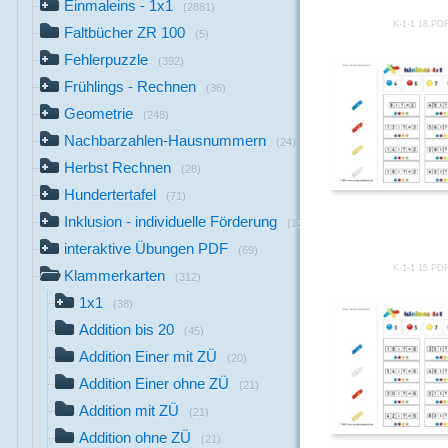
Einmaleins - 1x1
(2881)
K-1-1 18.PD
Faltbücher ZR 100
(5)
Fehlerpuzzle
(392)
Frühlings - Rechnen
(36)
Geometrie
(248)
Nachbarzahlen-Hausnummern
(24)
Herbst Rechnen
(28)
Hundertertafel
(71)
Inklusion - individuelle Förderung
(13)
interaktive Übungen PDF
(69)
K-1-1 15.PD
Klammerkarten
(312)
1x1
(38)
Addition bis 20
(45)
Addition Einer mit ZÜ
(20)
Addition Einer ohne ZÜ
(21)
Addition mit ZÜ
(21)
Addition ohne ZÜ
(21)