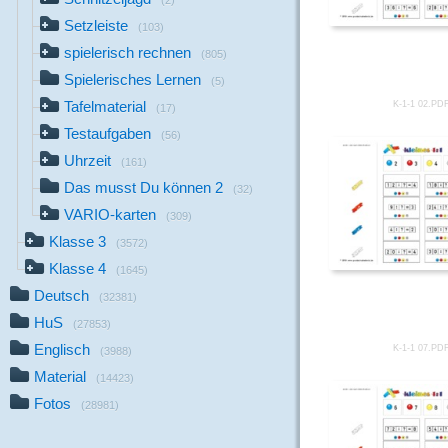
(2)
Setzleiste
(103)
spielerisch rechnen
(805)
Spielerisches Lernen
(5)
Tafelmaterial
K-1-1 02.PD
(17)
Testaufgaben
(56)
Uhrzeit
(161)
Das musst Du können 2
(32)
VARIO-karten
(309)
Klasse 3
(3572)
Klasse 4
(1645)
Deutsch
(32381)
HuS
(27853)
Englisch
K-1-1 07.PD
(3988)
Material
(14423)
Fotos
(28981)