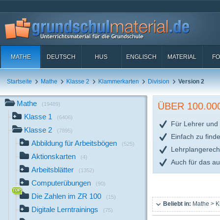
MATHE
DEUTSCH
HUS
ENGLISCH
MATERIAL
FO
Startseite
Mathe
Klasse 2
Klammerkarten
Division
Version 2
Mathe
ÜBER 100.0
(19489)
Klasse 1
(6406)
Für Lehrer und 
Klasse 2
(7895)
Einfach zu find
Abbildung für Arbeitsbögen
(525)
Lehrplangerech
Aktionskarten
(4)
Auch für das a
Arbeitsblätter
(1352)
Computerübungen
(90)
Die Zahlen im ZR 100
(15)
Beliebt in:
Mathe > K
Digitale Lerntrainings
(75)