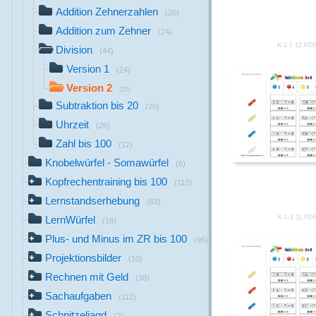
Addition Zehnerzahlen
(20)
Addition zum Zehner
(24)
K-1-1 12.PD
Division
(44)
Version 1
(24)
Version 2
(20)
Subtraktion bis 20
(20)
Uhrzeit
(26)
Zahl bis 100
(12)
Knobelwürfel - Somawürfel
(6)
Kopfrechentraining bis 100
(112)
Lernstandserhebung
(63)
K-1-1 11.PD
LernWürfel
(18)
Plus- und Minus im ZR bis 100
(96)
Projektionsbilder
(10)
Rechnen mit Geld
(38)
Sachaufgaben
(112)
Schnitzeljagd